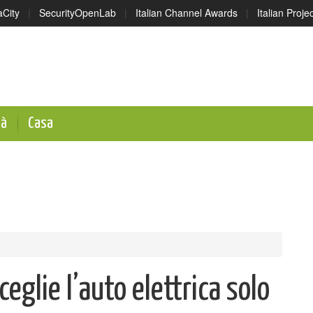
aCity
|
SecurityOpenLab
|
Italian Channel Awards
|
Italian Proj
tà
Casa
glie l’auto elettrica solo