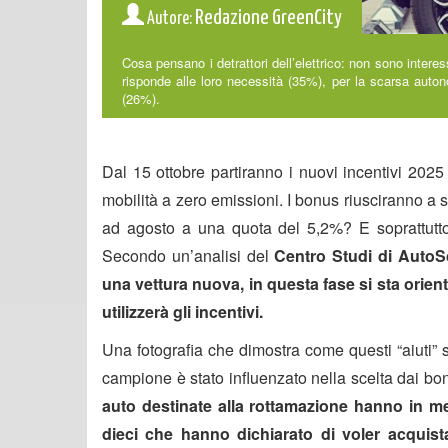
Redazione GreenCity
Autore:
Cosa pensano i detrattori dell’elettrico: non sono inter
risponde alle loro necessità (35%), per la scarsa autono
(26%).
Dal 15 ottobre partiranno i nuovi incentivi 2025 
mobilità a zero emissioni. I bonus riusciranno a 
ad agosto a una quota del 5,2%? E soprattutto, 
Secondo un’analisi del
Centro Studi di AutoSc
una vettura nuova, in questa fase si sta orien
utilizzerà gli incentivi.
Una fotografia che dimostra come questi “aiuti” 
campione è stato influenzato nella scelta dai bon
auto destinate alla rottamazione hanno in m
dieci che hanno dichiarato di voler acquista