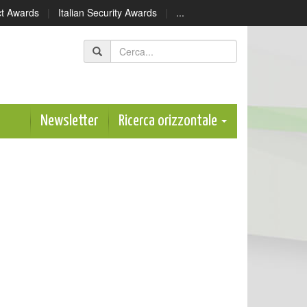
ect Awards
|
Italian Security Awards
|
...
Newsletter
Ricerca orizzontale