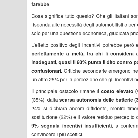
farebbe
.
Cosa significa tutto questo? Che gli italiani so
risponda alle necessità degli automobilisti o per
solo per una questione economica, giudicata prio
L’effetto positivo degli incentivi potrebbe però
perfettamente a metà, tra chi li considera a
inadeguati, quasi il 60% punta il dito contro pa
confusionari.
Critiche secondarie emergono nel
un altro 25% per la percezione che gli incentivi n
Il principale ostacolo rimane il
costo elevato 
(35%), dalla
scarsa autonomia delle batterie (
24% si dichiara ancora diffidente, mentre timor
sostituzione (22%) e il valore residuo percepito c
9% segnala incentivi insufficienti
, a confer
convincere i più scettici.