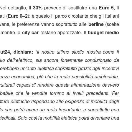
el dettaglio, il
33%
prevede di sostituire una
Euro 5
, il
ti (
Euro 0–2
): è questo il parco circolante che gli italiani
vanti, le preferenze vanno soprattutto alle
berline
(scelte
 mentre le
city car
restano apprezzate. Il
budget medio
t24, dichiara:
“Il nostro ultimo studio mostra come il
lo dell’elettrico, sia ancora fortemente condizionato da
lierebbero un’auto elettrica soprattutto grazie agli incentivi
nienza economica, più che la reale sensibilità ambientale.
trutturali capaci di rendere questa alimentazione davvero
abile che le vendite tornino ai livelli precedenti. Per
ture elettriche rispondano alle esigenze di mobilità degli
sato che potrà avere un ruolo importante, e soprattutto una
i dedicati. Solo così la mobilità elettrica potrà diventare una