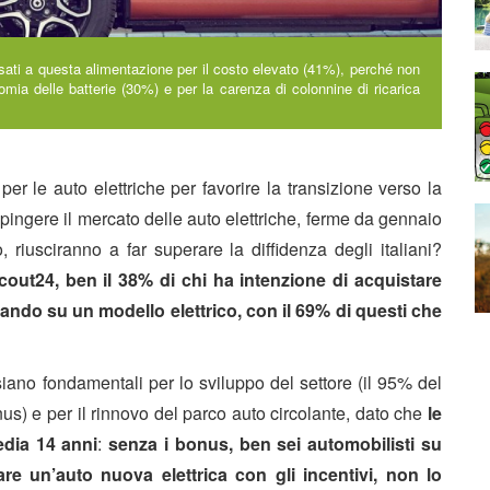
essati a questa alimentazione per il costo elevato (41%), perché non
mia delle batterie (30%) e per la carenza di colonnine di ricarica
per le auto elettriche per favorire la transizione verso la
spingere il mercato delle auto elettriche, ferme da gennaio
riusciranno a far superare la diffidenza degli italiani?
out24, ben il 38% di chi ha intenzione di acquistare
tando su un modello elettrico, con il 69% di questi che
siano fondamentali per lo sviluppo del settore (il 95% del
us) e per il rinnovo del parco auto circolante, dato che
le
edia 14 anni
:
senza i bonus, ben sei automobilisti su
re un’auto nuova elettrica con gli incentivi, non lo