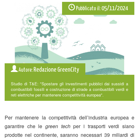
05/11/2024
Pubblicato il:
Redazione GreenCity
Autore:
Studio di T&E: "Spostare gli investimenti pubblici dai sussidi a
combustibili fossili e costruzione di strade a combustibili verdi e
reti elettriche per mantenere competitività europea".
Per mantenere la competitività dell’industria europea e
garantire che le
green tech
per i trasporti verdi siano
prodotte nel continente, saranno necessari 39 miliardi di