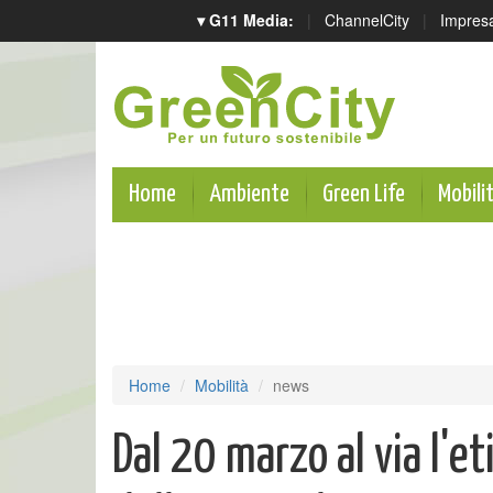
▾ G11 Media:
|
ChannelCity
|
Impres
Home
Ambiente
Green Life
Mobili
Home
Mobilità
news
Dal 20 marzo al via l'e