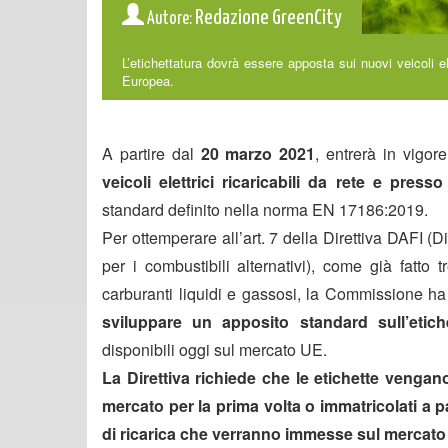
Redazione GreenCity
Autore:
L’etichettatura dovrà essere apposta sui nuovi veicoli elet
Europea.
A partire dal
20 marzo 2021
, entrerà in vigo
veicoli elettrici ricaricabili da rete e presso
standard definito nella norma EN 17186:2019.
Per ottemperare all’art. 7 della Direttiva DAFI (D
per i combustibili alternativi), come già fatto 
carburanti liquidi e gassosi, la Commissione h
sviluppare un apposito standard sull’etiche
disponibili oggi sul mercato UE.
La Direttiva richiede che le etichette vengano 
mercato per la prima volta o immatricolati a pa
di ricarica che verranno immesse sul mercato