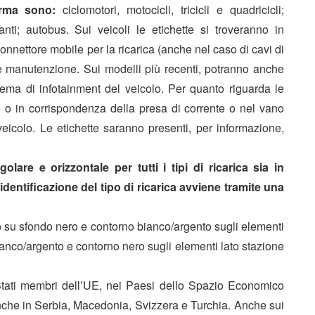
orma sono:
ciclomotori, motocicli, tricicli e quadricicli;
nti; autobus. Sui veicoli le etichette si troveranno in
connettore mobile per la ricarica (anche nel caso di cavi di
e manutenzione. Sui modelli più recenti, potranno anche
stema di infotainment del veicolo. Per quanto riguarda le
te o in corrispondenza della presa di corrente o nel vano
 veicolo. Le etichette saranno presenti, per informazione,
are e orizzontale per tutti i tipi di ricarica sia in
identificazione del tipo di ricarica avviene tramite una
nto su sfondo nero e contorno bianco/argento sugli elementi
ianco/argento e contorno nero sugli elementi lato stazione
27 Stati membri dell’UE, nei Paesi dello Spazio Economico
nche in Serbia, Macedonia, Svizzera e Turchia. Anche sui