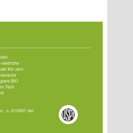
ntivi
 elettriche
isti Km zero
 vacanze
giare BIO
en Tech
ti
mo , n. 21/2007 del