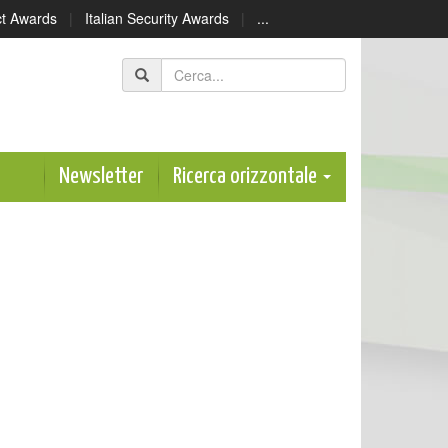
ect Awards
|
Italian Security Awards
|
...
Newsletter
Ricerca orizzontale