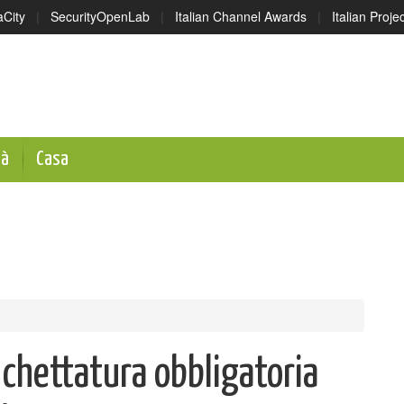
aCity
|
SecurityOpenLab
|
Italian Channel Awards
|
Italian Proj
tà
Casa
tichettatura obbligatoria