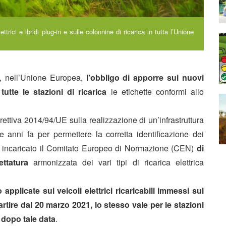
trici e ibridi plug-in e sulle colonnine di ricarica in tutta l’Unione
re, nell’Unione Europea,
l’obbligo di apporre sui nuovi
 tutte le stazioni di ricarica
le etichette conformi allo
irettiva 2014/94/UE sulla realizzazione di un’infrastruttura
tre anni fa per permettere la corretta identificazione dei
a incaricato il Comitato Europeo di Normazione (CEN)
di
ttatura
armonizzata dei vari tipi di ricarica elettrica
applicate sui veicoli elettrici ricaricabili immessi sul
rtire dal 20 marzo 2021, lo stesso vale per le stazioni
 dopo tale data
.