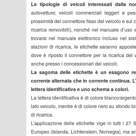
Le tipologie di veicoli interessati dalla n
autovetture; veicoli commerciali leggeri e pesa
prossimità del connettore fisso del veicolo e sul 
ricarica removibili), nonché nel manuale d’uso 
trovarsi nel manuale elettronico incluso nel si
stazioni di ricarica, le etichette saranno appos
dove è riposto il connettore per la ricarica del
anche presso i concessionari dei veicoli.
La sagoma delle etichette è un esagono regol
corrente alternata che in corrente continua. L’
lettera identificativa e uno schema a colori.
La lettera identificativa è di colore bianco/arge
lato veicolo, mentre è di colore nero su sfondo b
di ricarica.
L’applicazione delle etichette vige in tutti i 
Europeo (Islanda, Lichtenstein, Norvegia), ma a