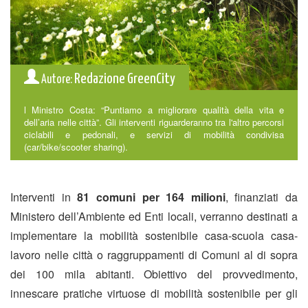
Redazione GreenCity
Autore:
l Ministro Costa: “Puntiamo a migliorare qualità della vita e
dell’aria nelle città”. Gli interventi riguarderanno tra l'altro percorsi
ciclabili e pedonali, e servizi di mobilità condivisa
(car/bike/scooter sharing).
Interventi in
81 comuni per 164 milioni
, finanziati da
Ministero dell’Ambiente ed Enti locali, verranno destinati a
implementare la mobilità sostenibile casa-scuola casa-
lavoro nelle città o raggruppamenti di Comuni al di sopra
dei 100 mila abitanti. Obiettivo del provvedimento,
innescare pratiche virtuose di mobilità sostenibile per gli