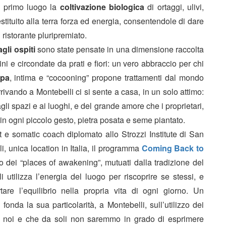
in primo luogo la
coltivazione biologica
di ortaggi, ulivi,
estituito alla terra forza ed energia, consentendole di dare
el ristorante pluripremiato.
agli ospiti
sono state pensate in una dimensione raccolta
ni e circondate da prati e fiori: un vero abbraccio per chi
pa
, intima e “cocooning” propone trattamenti dal mondo
ivando a Montebelli ci si sente a casa, in un solo attimo:
gli spazi e ai luoghi, e del grande amore che i proprietari,
in ogni piccolo gesto, pietra posata e seme piantato.
ort e somatic coach diplomato allo Strozzi Institute di San
li, unica location in Italia, il programma
Coming Back to
o dei “places of awakening”, mutuati dalla tradizione del
 utilizza l’energia del luogo per riscoprire se stessi, e
rtare l’equilibrio nella propria vita di ogni giorno. Un
nda la sua particolarità, a Montebelli, sull’utilizzo dei
 in noi e che da soli non saremmo in grado di esprimere