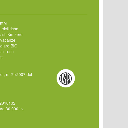
ntivi
 elettriche
isti Km zero
 vacanze
giare BIO
en Tech
ti
mo , n. 21/2007 del
62910132
o 30.000 i.v.