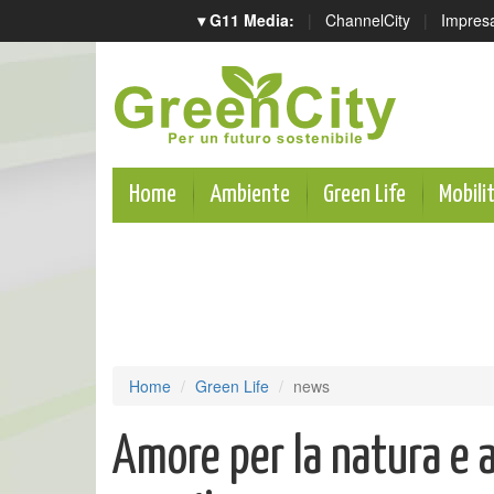
▾ G11 Media:
|
ChannelCity
|
Impres
Home
Ambiente
Green Life
Mobili
Home
Green Life
news
Amore per la natura e a