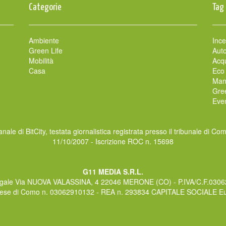
Categorie
Tag
Ambiente
Ince
Green Life
Auto
Mobilità
Acqu
Casa
Eco
Man
Gre
Even
nale di BitCity, testata giornalistica registrata presso il tribunale di Co
11/10/2007 - Iscrizione ROC n. 15698
G11 MEDIA S.R.L.
gale Via NUOVA VALASSINA, 4 22046 MERONE (CO) - P.IVA/C.F.030
rese di Como n. 03062910132 - REA n. 293834 CAPITALE SOCIALE Eur