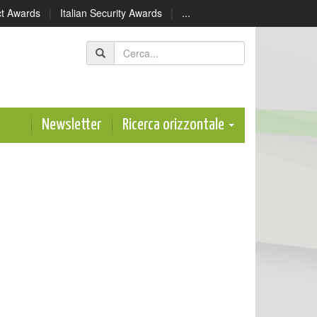
ect Awards
|
Italian Security Awards
|
...
Newsletter
Ricerca orizzontale