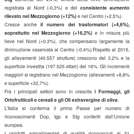
registrata al Nord (-0,3%) e del
consistente aumento
rilevato nel Mezzogiorno (+12%)
e nel Centro (+2,5%).
Cresce anche
il numero dei trasformatori (+4,6%),
soprattutto nel Mezzogiorno (+16,2%)
e in misura più
lieve nel Nord (+0,3%), che compensano largamente la
diminuzione osservata al Centro (-0,4%).Rispetto al 2015,
gli allevamenti (40.557 strutture) crescono del 3,2% e la
superficie investita (197.525 ettari) del 16%. Gli incrementi
maggiori si registrano nel Mezzogiorno (allevamenti +8,8%
e superficie +32,7%).
Fra i principali settori sono in crescita
i Formaggi, gli
Ortofrutticoli e cereali e gli Oli extravergine di oliva
.
L’Italia si conferma il primo Paese per numero di
riconoscimenti Dop, Igp e Stg conferiti dall’Unione
europea.
I prodotti agroalimentari di qualità riconosciuti al 31