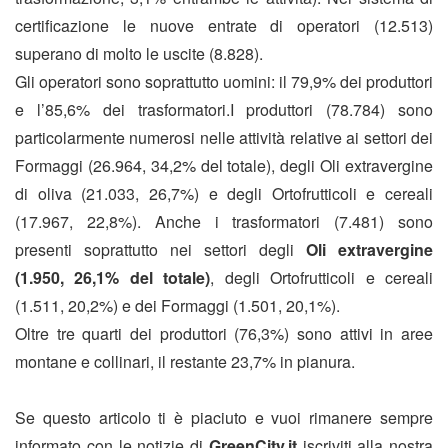
certificazione le nuove entrate di operatori (12.513)
superano di molto le uscite (8.828).
Gli operatori sono soprattutto uomini: il 79,9% dei produttori
e l’85,6% dei trasformatori.I produttori (78.784) sono
particolarmente numerosi nelle attività relative ai settori dei
Formaggi (26.964, 34,2% del totale), degli Oli extravergine
di oliva (21.033, 26,7%) e degli Ortofrutticoli e cereali
(17.967, 22,8%). Anche i trasformatori (7.481) sono
presenti soprattutto nei settori degli
Oli extravergine
(1.950, 26,1% del totale)
, degli Ortofrutticoli e cereali
(1.511, 20,2%) e dei Formaggi (1.501, 20,1%).
Oltre tre quarti dei produttori (76,3%) sono attivi in aree
montane e collinari, il restante 23,7% in pianura.
Se questo articolo ti è piaciuto e vuoi rimanere sempre
informato con le notizie di
GreenCity.it
iscriviti alla nostra