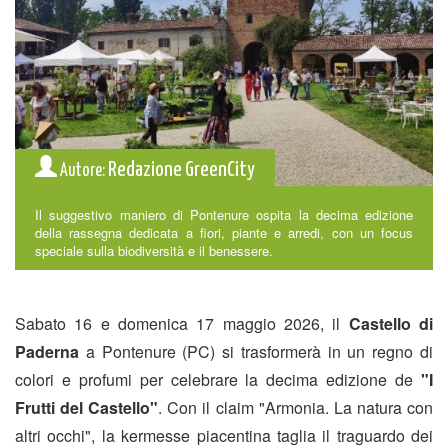
Redazione GreenCity
Autore:
Il suggestivo maniero di Pontenure ospita la decima edizione
della rassegna dedicata a fiori, piante e arredi, con un focus
speciale sulla biodiversità e il benessere.
Sabato 16 e domenica 17 maggio 2026, il
Castello di
Paderna
a Pontenure (PC) si trasformerà in un regno di
colori e profumi per celebrare la decima edizione de
"I
Frutti del Castello"
. Con il claim "Armonia. La natura con
altri occhi", la kermesse piacentina taglia il traguardo dei