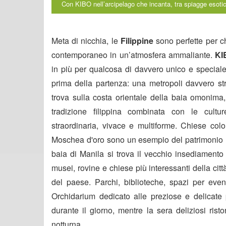
Con KIBO nell’arcipelago che incanta, tra spiagge esoti
Meta di nicchia, le
Filippine
sono perfette per c
contemporaneo in un’atmosfera ammaliante.
KI
in più per qualcosa di davvero unico e speciale.
prima della partenza: una metropoli davvero st
trova sulla costa orientale della baia omonima,
tradizione filippina combinata con le cult
straordinaria, vivace e multiforme. Chiese colo
Moschea d'oro sono un esempio del patrimonio mult
baia di Manila si trova il vecchio insediamento
musei, rovine e chiese più interessanti della citt
del paese. Parchi, biblioteche, spazi per event
Orchidarium dedicato alle preziose e delicate 
durante il giorno, mentre la sera deliziosi rist
notturna.