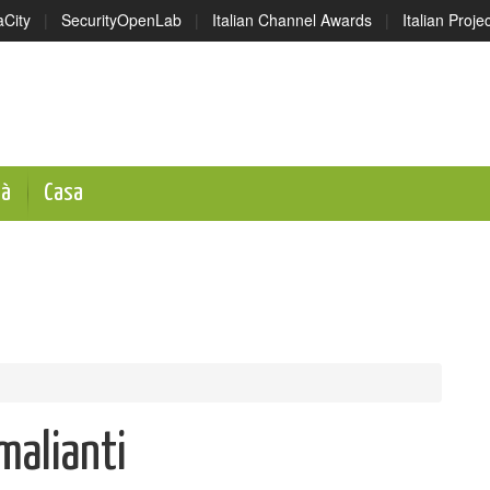
aCity
|
SecurityOpenLab
|
Italian Channel Awards
|
Italian Proj
tà
Casa
mmalianti