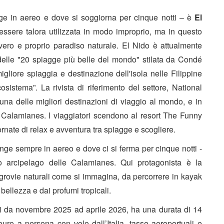
e in aereo e dove si soggiorna per cinque notti – è
El
 essere talora utilizzata in modo improprio, ma in questo
vero e proprio paradiso naturale. El Nido è attualmente
a delle "20 spiagge più belle del mondo" stilata da Condé
igliore spiaggia e destinazione dell'isola nelle Filippine
osistema”. La rivista di riferimento del settore, National
a delle migliori destinazioni di viaggio al mondo, e in
 Calamianes. I viaggiatori scendono al resort The Funny
rnate di relax e avventura tra spiagge e scogliere.
nge sempre in aereo e dove ci si ferma per cinque notti -
to arcipelago delle Calamianes. Qui protagonista è la
rovie naturali come si immagina, da percorrere in kayak
 bellezza e dai profumi tropicali.
i da novembre 2025 ad aprile 2026, ha una durata di 14
euro a persona con volo dall’Italia, tasse aeroportuali e