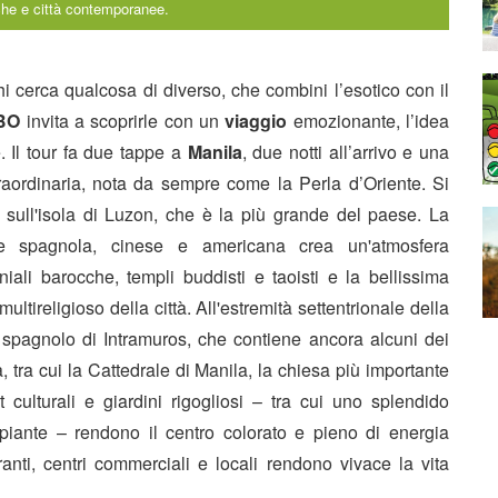
che e città contemporanee.
hi cerca qualcosa di diverso, che combini l’esotico con il
BO
invita a scoprirle con un
viaggio
emozionante, l’idea
 Il tour fa due tappe a
Manila
, due notti all’arrivo e una
raordinaria, nota da sempre come la Perla d’Oriente. Si
 sull'isola di Luzon, che è la più grande del paese. La
ure spagnola, cinese e americana crea un'atmosfera
niali barocche, templi buddisti e taoisti e la bellissima
ireligioso della città. All'estremità settentrionale della
 spagnolo di Intramuros, che contiene ancora alcuni dei
à, tra cui la Cattedrale di Manila, la chiesa più importante
 culturali e giardini rigogliosi – tra cui uno splendido
piante – rendono il centro colorato e pieno di energia
oranti, centri commerciali e locali rendono vivace la vita