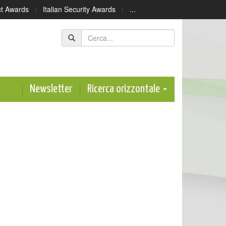
ect Awards
|
Italian Security Awards
|
...
Newsletter
Ricerca orizzontale