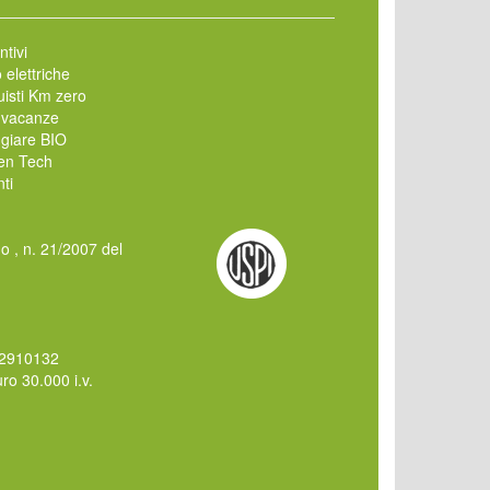
ntivi
 elettriche
isti Km zero
 vacanze
giare BIO
en Tech
ti
mo , n. 21/2007 del
62910132
o 30.000 i.v.