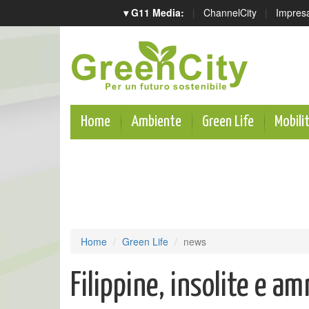
▾ G11 Media:
|
ChannelCity
|
Impres
Home
Ambiente
Green Life
Mobili
Home
Green Life
news
Filippine, insolite e a