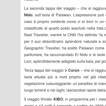
La seconda tappa del viaggio – che si raggiung
Nido
, sull’isola di Palawan. L’espressione può
caso è proprio evidente come ci si trovi in un 
classificato al quarto posto assoluto nella list
Nast Traveller, mentre la CNN l'ha definita “la m
per il suo straordinario splendore naturale e ec
Geographic Traveller, ha scelto Palawan come un
particolare, ha raccomandato El Nido e le isole
Lion, splendidamente adagiato sulla baia, per gio
Terza tappa del viaggio è
Coron
– che si raggiu
isola situata più a nord proprio nel già cita
vegetazione lussureggiante: un paradiso di mang
lungo torrenti e nei laghi, lasciandosi rapire dalla
Il viaggio firmato
KIBO
, in programma per i mes
giorni e 13 notti è proposto a partire da 2900 