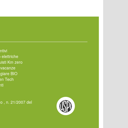
ntivi
 elettriche
isti Km zero
 vacanze
giare BIO
en Tech
ti
mo , n. 21/2007 del