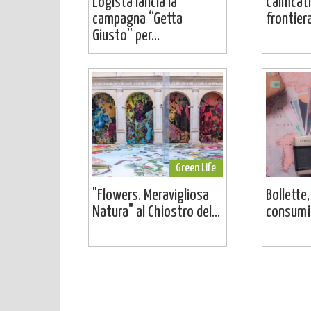
Logista lancia la
Calmcati
campagna “Getta
frontier
Giusto” per...
Green Life
"Flowers. Meravigliosa
Bollette,
Natura" al Chiostro del...
consumi: