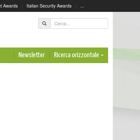
ect Awards
|
Italian Security Awards
|
...
Newsletter
Ricerca orizzontale