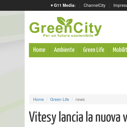
▾ G11 Media:
|
ChannelCity
|
Impres
Home
Ambiente
Green Life
Mobili
Home
Green Life
news
Vitesy lancia la nuova 