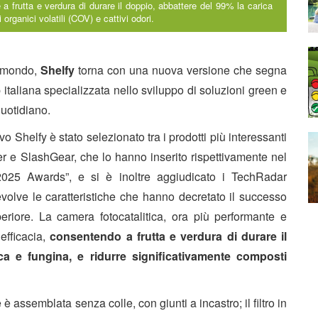
e a frutta e verdura di durare il doppio, abbattere del 99% la carica
organici volatili (COV) e cattivi odori.
il mondo,
Shelfy
torna con una nuova versione che segna
p italiana specializzata nello sviluppo di soluzioni green e
quotidiano.
o Shelfy è stato selezionato tra i prodotti più interessanti
er e SlashGear, che lo hanno inserito rispettivamente nel
2025 Awards
”, e si è inoltre aggiudicato i
TechRadar
volve le caratteristiche che hanno decretato il successo
eriore. La camera fotocatalitica, ora più performante e
fficacia,
consentendo a frutta e verdura di durare il
ca e fungina, e ridurre significativamente composti
è assemblata senza colle, con giunti a incastro; il filtro in