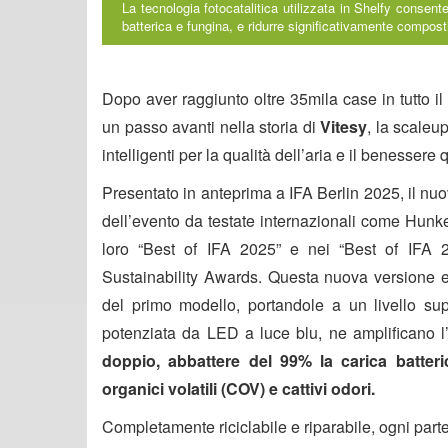
La tecnologia fotocatalitica utilizzata in Shelfy consent
batterica e fungina, e ridurre significativamente composti 
Dopo aver raggiunto oltre
35mila case
in tutto 
un passo avanti nella storia di
Vitesy
, la scaleu
intelligenti per la qualità dell’aria e il benessere 
Presentato in anteprima a IFA Berlin 2025, il nuov
dell’evento da testate internazionali come Hunk
loro “
Best of IFA 2025
” e nei “
Best of IFA 
Sustainability Awards
. Questa nuova versione e
del primo modello, portandole a un livello sup
potenziata da LED a luce blu, ne amplificano l’e
doppio, abbattere del 99% la carica batteri
organici volatili (COV) e cattivi odori.
Completamente riciclabile e riparabile, ogni parte 