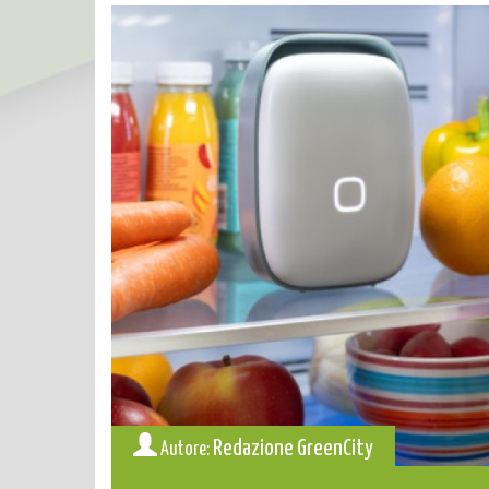
Redazione GreenCity
Autore: