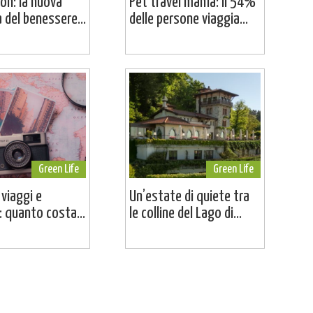
on: la nuova
Pet travel mania: il 54%
a del benessere...
delle persone viaggia...
Green Life
Green Life
 viaggi e
Un’estate di quiete tra
 quanto costa...
le colline del Lago di...