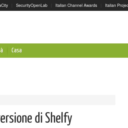
aCity
|
SecurityOpenLab
|
Italian Channel Awards
|
Italian Proj
tà
Casa
versione di Shelfy