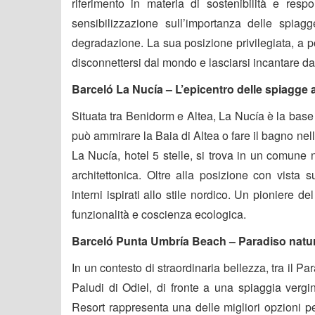
riferimento in materia di sostenibilità e resp
sensibilizzazione sull’importanza delle spiagg
degradazione. La sua posizione privilegiata, a po
disconnettersi dal mondo e lasciarsi incantare da
Barceló La Nucía – L’epicentro delle spiagge a
Situata tra Benidorm e Altea, La Nucía è la base
può ammirare la Baia di Altea o fare il bagno ne
La Nucía, hotel 5 stelle, si trova in un comune n
architettonica. Oltre alla posizione con vista 
interni ispirati allo stile nordico. Un pioniere d
funzionalità e coscienza ecologica.
Barceló Punta Umbría Beach – Paradiso natura
In un contesto di straordinaria bellezza, tra il P
Paludi di Odiel, di fronte a una spiaggia ver
Resort rappresenta una delle migliori opzioni per