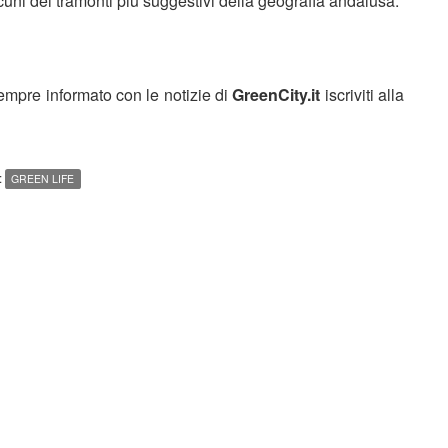
ni dei tramonti più suggestivi della geografia andalusa.
sempre informato con le notizie di
GreenCity.it
iscriviti alla
:
GREEN LIFE