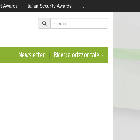
ect Awards
|
Italian Security Awards
|
...
Newsletter
Ricerca orizzontale