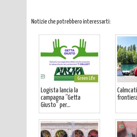
Notizie che potrebbero interessarti:
Green Life
Logista lancia la
Calmcati
campagna “Getta
frontier
Giusto” per...