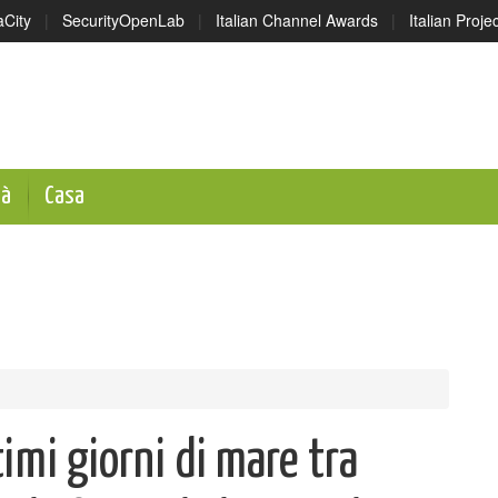
aCity
|
SecurityOpenLab
|
Italian Channel Awards
|
Italian Proj
tà
Casa
timi giorni di mare tra