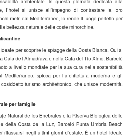
onsabilità ambientale. In questa giornata dedicata alla
e, l’hotel si unisce all’impegno di contrastare la loro
chi metri dal Mediterraneo, lo rende il luogo perfetto per
lla bellezza naturale delle coste minorchine.
licantine
 ideale per scoprire le spiagge della Costa Blanca. Qui si
lla Cala de l’Almadrava e nella Cala del Tio Ximo. Barceló
oto a livello mondiale per la sua cura nella sostenibilità
sul Mediterraneo, spicca per l’architettura moderna e gli
el cosiddetto turismo architettonico, che unisce modernità,
le per famiglie
araje Natural de los Enebrales e la Riserva Biologica delle
gine della Costa de la Luz, Barceló Punta Umbría Beach
 rilassarsi negli ultimi giorni d’estate. È un hotel ideale