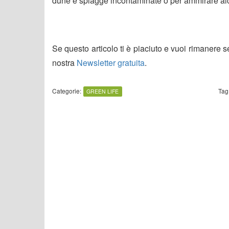
dune e spiagge incontaminate o per ammirare alcu
Se questo articolo ti è piaciuto e vuoi rimanere 
nostra
Newsletter gratuita
.
Categorie:
Tag
GREEN LIFE