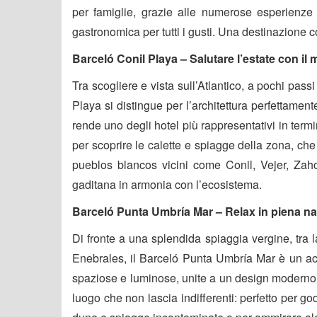
per famiglie, grazie alle numerose esperienze c
gastronomica per tutti i gusti. Una destinazione 
Barceló Conil Playa – Salutare l’estate con il 
Tra scogliere e vista sull’Atlantico, a pochi pas
Playa si distingue per l’architettura perfettamen
rende uno degli hotel più rappresentativi in ter
per scoprire le calette e spiagge della zona, che 
pueblos blancos vicini come Conil, Vejer, Zah
gaditana in armonia con l’ecosistema.
Barceló Punta Umbría Mar – Relax in piena na
Di fronte a una splendida spiaggia vergine, tra l
Enebrales, il Barceló Punta Umbría Mar è un acc
spaziose e luminose, unite a un design moderno,
luogo che non lascia indifferenti: perfetto per god