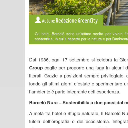
Redazione GreenCity
Autore:
Gli hotel Barceló sono un'ottima scelta per vivere fi
sostenibile, in cui il rispetto per la natura e per l’ambien
Dal 1986, ogni 17 settembre si celebra la Gio
Group
coglie per proporre una fuga in alcuni de
litorali. Grazie a posizioni sempre privilegiate,
fondo gli ultimi giorni d’estate e sperimentare un
l’ambiente è parte integrante dell’esperienza.
Barceló Nura – Sostenibilità a due passi dal 
A metà tra hotel e rifugio naturale, il Barceló N
tutela dell’orografia e dell’ecosistema. Integ