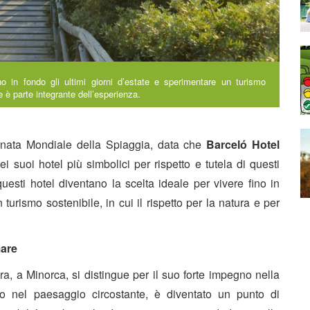
no in fondo gli ultimi giorni d’estate e sperimentare un turismo
te è parte integrante dell’esperienza.
rnata Mondiale della Spiaggia, data che
Barceló Hotel
i suoi hotel più simbolici per rispetto e tutela di questi
 questi hotel diventano la scelta ideale per vivere fino in
 turismo sostenibile, in cui il rispetto per la natura e per
mare
ura, a Minorca, si distingue per il suo forte impegno nella
rato nel paesaggio circostante, è diventato un punto di