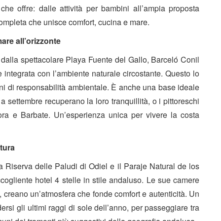
he offre: dalle attività per bambini all’ampia proposta
completa che unisce comfort, cucina e mare.
mare all’orizzonte
si dalla spettacolare Playa Fuente del Gallo, Barceló Conil
te integrata con l’ambiente naturale circostante. Questo lo
mini di responsabilità ambientale. È anche una base ideale
a settembre recuperano la loro tranquillità, o i pittoreschi
ora e Barbate. Un’esperienza unica per vivere la costa
tura
a Riserva delle Paludi di Odiel e il Paraje Natural de los
ogliente hotel 4 stelle in stile andaluso. Le sue camere
 creano un’atmosfera che fonde comfort e autenticità. Un
ersi gli ultimi raggi di sole dell’anno, per passeggiare tra