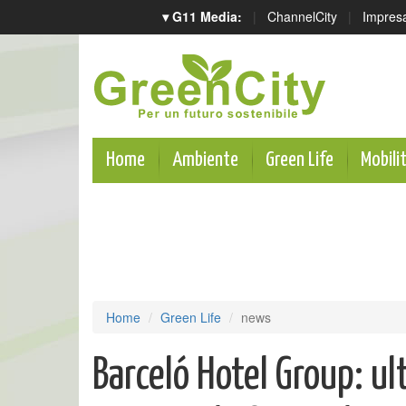
▾ G11 Media:
|
ChannelCity
|
Impres
Home
Ambiente
Green Life
Mobili
Home
Green Life
news
Barceló Hotel Group: ul