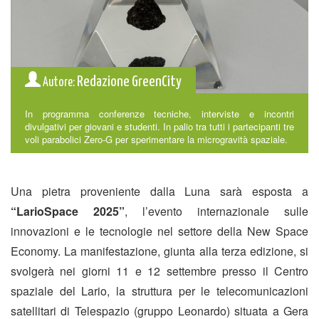
Redazione GreenCity
Autore:
In programma conferenze tecniche, interviste e incontri
divulgativi per giovani e studenti. In palio tra tutti i partecipanti tre
voli parabolici Zero-G per sperimentare la microgravità spaziale.
Una pietra proveniente dalla Luna sarà esposta a
“LarioSpace 2025”
, l’evento internazionale sulle
innovazioni e le tecnologie nel settore della New Space
Economy. La manifestazione, giunta alla terza edizione, si
svolgerà nei giorni 11 e 12 settembre presso il Centro
spaziale del Lario, la struttura per le telecomunicazioni
satellitari di Telespazio (gruppo Leonardo) situata a Gera