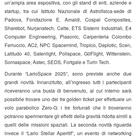
un’ampia area espositiva, con gli stand di enti, aziende e
startup, tra cui Istituto Nazionale di Astrofisica-sede di
Padova, Fondazione E. Amaldi, Cospal Composites,
Sharebot, Nurjanatech, Celte, ETS Sistemi Industriali, E4
Computer Engineering, Plasonic, Carpenteria Colombo
Ferruccio, AC2, NPC Spacemind, Tropico, Deplotic, Scen,
Latitudo 40, Satenlight, Polispace, G0Flight, Wittenstein,
Somaspace, Astec, SEDS, Fortgale e Turin Tech.
Durante “LarioSpace 2025”, sono previste anche due
grandi novità. Innanzitutto, all’ingresso tutti i partecipanti
riceveranno una busta di benvenuto, al cui interno sarà
possibile trovare uno dei tre golden ticket per effettuare un
volo parabolico Zero-G: i tre fortunati che li troveranno
potranno sperimentare gli effetti della gravità ridotta simili a
quelli delle missioni spaziali. La seconda novità riguarda
invece il “Lario Stellar Aperitif”, un evento di networking