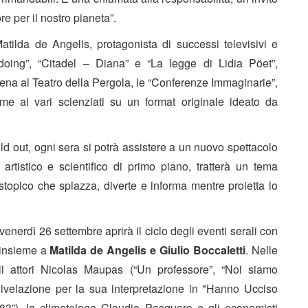
e per il nostro pianeta”.
atilda de Angelis
, protagonista di successi televisivi e
ndoing”, “Citadel – Diana” e “La legge di Lidia Pöet”,
cena al Teatro della Pergola, le “
Conferenze Immaginarie”,
eme ai vari scienziati su
un format originale
ideato da
ld out,
ogni sera
si potrà assistere a un nuovo spettacolo
rtistico e scientifico di primo piano, tratterà un tema
distopico che spiazza, diverte e informa mentre proietta lo
venerdì 26 settembre aprirà il ciclo degli eventi serali con
 insieme a
Matilda de Angelis e Giulio Boccaletti
. Nelle
li attori
Nicolas Maupas
(“Un professore”, “Noi siamo
velazione per la sua interpretazione in "Hanno Ucciso
83”), la climatologa
Claudia Pasquero
e gli economisti