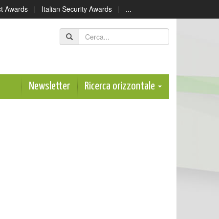
ect Awards
|
Italian Security Awards
|
...
Newsletter
Ricerca orizzontale