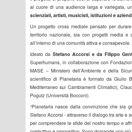
al cuore di una audience larga e variegata, u
scienziati, artisti, musicisti, istituzioni e aziend
Un
progetto cross mediale
pensato per
durare 
territorio nazionale, sia con progetti media e 
all’interno di una comunità attiva e consapevole.
Ideato da
Stefano Accorsi e da Filippo Genti
Superhumans
, in collaborazione con
Fondazion
MASE
– Ministero dell’Ambiente e della Sicu
scientifico di Planetaria è formato da
Giulio B
Mediterraneo sui Cambiamenti Climatici),
Clau
Pogutz
(Università Bocconi).
“Planetaria nasce dalla convinzione che sia 
Stefano Accorsi
-
attraverso il dialogo tra arte e
per comprendere le sfide del nostro tempo e affro
costruttivo e propositivo. Sono domande non più 