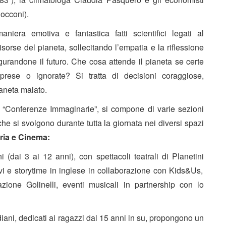
Bocconi).
niera emotiva e fantastica fatti scientifici legati al
isorse del pianeta, sollecitando l’empatia e la riflessione
igurandone il futuro. Che cosa attende il pianeta se certe
 prese o ignorate? Si tratta di decisioni coraggiose,
ianeta malato.
e “Conferenze Immaginarie”, si compone di varie sezioni
 che si svolgono durante tutta la giornata nei diversi spazi
eria e Cinema:
 (dai 3 ai 12 anni), con spettacoli teatrali di
Planetini
tivi e storytime in inglese in collaborazione con
Kids&Us
,
zione Golinelli,
eventi musicali in partnership con
lo
ani, dedicati ai ragazzi dai 15 anni in su, propongono un