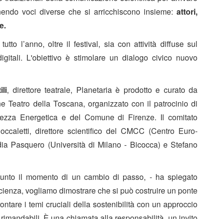
nendo voci diverse che si arricchiscono insieme:
attori,
e.
tutto l’anno, oltre il festival,
sia con attività diffuse sul
digitali. L'obiettivo è stimolare un dialogo civico nuovo
li
, direttore teatrale,
Planetaria
è prodotto e curato da
e Teatro della Toscana
, organizzato con il patrocinio di
rezza Energetica e del
Comune di Firenze.
Il comitato
occaletti,
direttore scientifico del CMCC (Centro Euro-
dia Pasquero
(Università di Milano - Bicocca) e
Stefano
giunto il momento di un cambio di passo,
- ha spiegato
 scienza, vogliamo dimostrare che si può costruire un ponte
ntare i temi cruciali della sostenibilità con un approccio
rimandabili. È una chiamata alla responsabilità, un invito