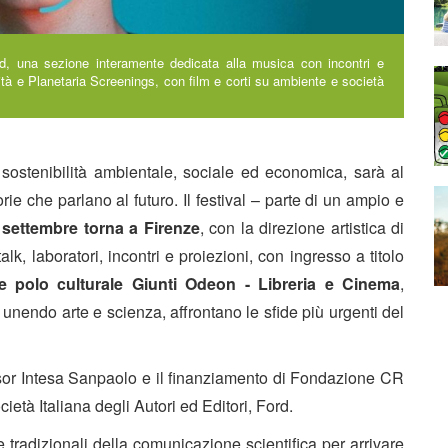
nd, una sezione interamente dedicata alla musica con incontri e
lità e Planetaria Screenings, con film e corti su ambiente e società
.
la sostenibilità ambientale, sociale ed economica, sarà al
orie che parlano al futuro
. Il festival – parte di un ampio e
8 settembre torna a Firenze
, con la direzione artistica di
talk, laboratori, incontri e proiezioni, con ingresso a titolo
 e polo culturale Giunti Odeon - Libreria e Cinema
,
, unendo arte e scienza, affrontano le sfide più urgenti del
sor
Intesa Sanpaolo
e il finanziamento di
Fondazione CR
ietà Italiana degli Autori ed Editori, Ford.
e tradizionali della comunicazione scientifica
per arrivare