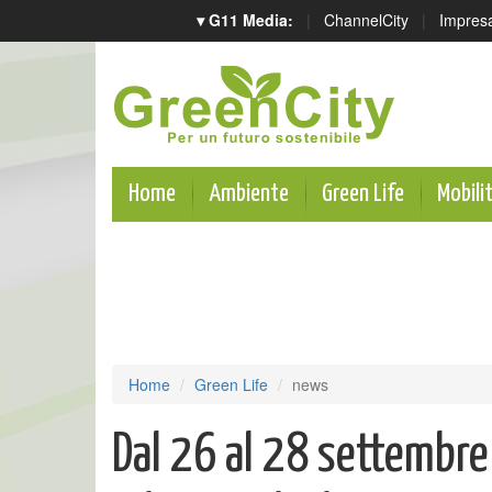
▾ G11 Media:
|
ChannelCity
|
Impres
Home
Ambiente
Green Life
Mobili
Home
Green Life
news
Dal 26 al 28 settembre 