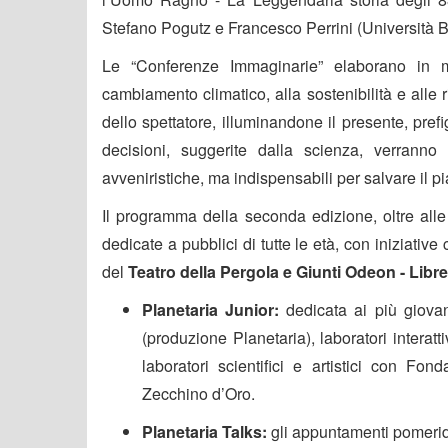
Stefano Pogutz
e
Francesco Perrini
(Università 
Le
“Conferenze Immaginarie”
elaborano in ma
cambiamento climatico, alla sostenibilità e alle r
dello spettatore, illuminandone il presente, pref
decisioni, suggerite dalla scienza, verranno
avveniristiche, ma indispensabili per salvare il p
Il programma della seconda edizione, oltre all
dedicate a pubblici di tutte le età, con iniziative
del
Teatro della Pergola e Giunti Odeon - Libr
Planetaria Junior
:
dedicata ai più giovani
(produzione Planetaria), laboratori interat
laboratori scientifici e artistici con
Fonda
Zecchino d’Oro.
Planetaria Talks
:
gli appuntamenti pomeridi