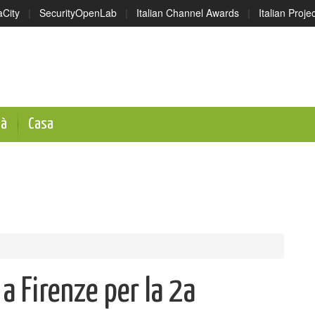
aCity
|
SecurityOpenLab
|
Italian Channel Awards
|
Italian Proj
tà
Casa
a Firenze per la 2a