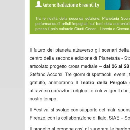
Redazione GreenCity
Autore:
Tra le novità della seconda edizione: Planetaria Sou
performance di artisti impegnati sui temi della sostenibi
presso il polo culturale Giunti Odeon - Libreria e Cinema
Il futuro del pianeta attraverso gli scenari del
centro della seconda edizione di
Planetaria - St
articolato progetto cross mediale –
dal 26 al 2
Stefano Accorsi.
Tre giorni di spettacoli, eventi, 
gratuito, animeranno il
Teatro della Pergola
attraverso narrazioni originali e coinvolgenti che
nostro tempo.
Il Festival si svolge con supporto del main spon
Firenze
, con la collaborazione di
Italo, SIAE – Soc
Il progetto
si propone così di
superare le barrier