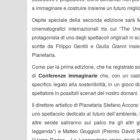
a immaginare e costruire insieme un futuro miglior
Ospite speciale della seconda edizione sarà
M
cinematografici internazionali tra cui “The U
protagonista di uno degli spettacoli originali in s
scritte da Filippo Gentili e Giulia Gianni insi
Planetaria.
Come per la prima edizione, che ha registrato so
di
Conferenze immaginarie
che, con un cast a
specifico legato alla sostenibilità, in un gioco 
spettatore in possibili scenari del nostro domani.
Il direttore artistico di Planetaria
Stefano Accorsi
uno spettacolo dedicato al futuro dell’ambiente,
altre serate saliranno sul palco tra gli altri g
leggenda”) e
Matteo Giuggioli
(Premio David Ri
l’Uomo Ragno - La Leggendaria storia degli 8