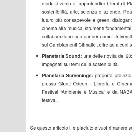
modo diverso di approfondire i temi di Pla
sostenibilità, arte, scienza e aziende. Re
futuro più consapevole e green, dialogano s
cinema alla musica, strumenti fondamental
collaborazione con partner come
Univers
sui Cambiamenti Climatici
, oltre ad alcuni 
Planetaria Sound
:
una delle novità del 202
impegnati sui temi della sostenibilità.
Planetaria Screenings
:
proporrà proiezio
presso Giunti Odeon - Libreria e Cinem
Festival
“Ambiente è Musica”
e da
NABA,
festival.
Se questo articolo ti è piaciuto e vuoi rimanere 