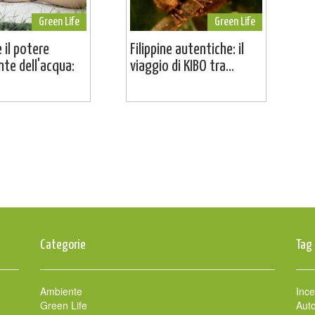
Green Life
Green Life
 il potere
Filippine autentiche: il
nte dell'acqua:
viaggio di KIBO tra...
Categorie
Tag
Ambiente
Ince
Green Life
Auto