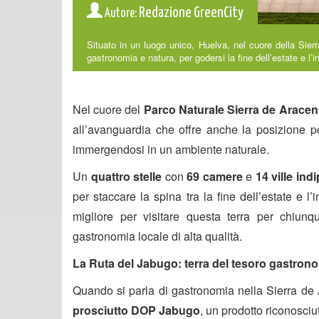
Redazione GreenCity
Autore:
Situato in un luogo unico, Huelva, nel cuore della Si
gastronomia e natura, per godersi la fine dell’estate e l’i
Nel cuore del
Parco Naturale Sierra de Arace
all’avanguardia che offre anche la posizione p
immergendosi in un ambiente naturale.
Un
quattro stelle
con
69 camere
e
14 ville ind
per staccare la spina tra la fine dell’estate e 
migliore per visitare questa terra per chiun
gastronomia locale di alta qualità.
La Ruta del Jabugo: terra del tesoro gastron
Quando si parla di gastronomia nella Sierra de 
prosciutto DOP Jabugo
, un prodotto riconosciut