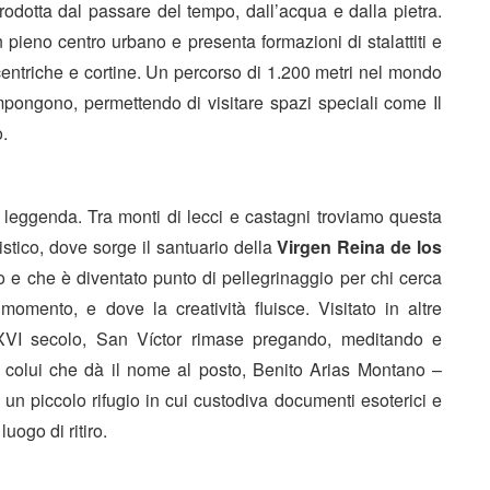
rodotta dal passare del tempo, dall’acqua e dalla pietra.
n pieno centro urbano e presenta formazioni di stalattiti e
centriche e cortine. Un percorso di 1.200 metri nel mondo
compongono, permettendo di visitare spazi speciali come Il
.
e leggenda. Tra monti di lecci e castagni troviamo questa
stico, dove sorge il santuario della
Virgen Reina de los
 e che è diventato punto di pellegrinaggio per chi cerca
omento, e dove la creatività fluisce. Visitato in altre
 XVI secolo, San Víctor rimase pregando, meditando e
 colui che dà il nome al posto, Benito Arias Montano –
a un piccolo rifugio in cui custodiva documenti esoterici e
luogo di ritiro.