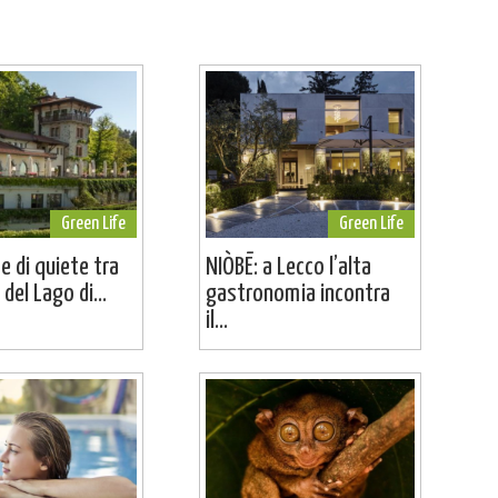
Green Life
Green Life
e di quiete tra
NIÒBĒ: a Lecco l’alta
 del Lago di...
gastronomia incontra
il...