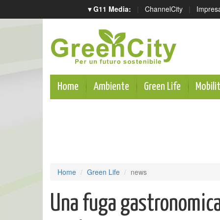
▾ G11 Media:
|
ChannelCity
|
Impres
Home
Ambiente
Green Life
Mobili
Home
Green Life
news
Una fuga gastronomica e