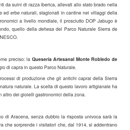
ti da suini di razza iberica, allevati allo stato brado nella
d erbe naturali, stagionati in cantine nei villaggi della
tronomici a livello mondiale, il prosciutto DOP Jabugo è
ondo, quello della
dehesa
del Parco Naturale Sierra de
l’UNESCO.
ome preciso: la
Quesería Artesanal Monte Robledo de
gio di capra in questo Parco Naturale.
ocessi di produzione che gli antichi caprai della Sierra
natura naturale. La scelta di questo lavoro artigianale ha
altro dei gioielli gastronomici della zona.
o di Aracena, senza dubbio la risposta univoca sarà la
ra che sorprende i visitatori che, dal 1914, si addentrano