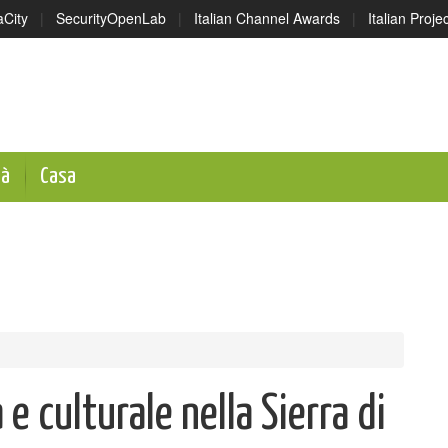
aCity
|
SecurityOpenLab
|
Italian Channel Awards
|
Italian Proj
tà
Casa
 culturale nella Sierra di