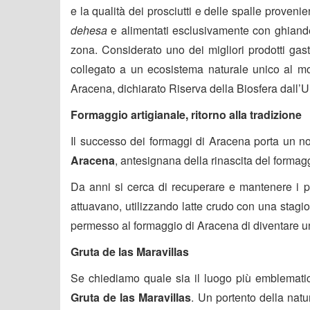
e la qualità dei prosciutti e delle spalle provenien
dehesa
e alimentati esclusivamente con ghiande e
zona. Considerato uno dei migliori prodotti gas
collegato a un ecosistema naturale unico al m
Aracena, dichiarato Riserva della Biosfera dal
Formaggio artigianale, ritorno alla tradizione
Il successo dei formaggi di Aracena porta un n
Aracena
, antesignana della rinascita del formag
Da anni si cerca di recuperare e mantenere i pr
attuavano, utilizzando latte crudo con una stagio
permesso al formaggio di Aracena di diventare un 
Gruta de las Maravillas
Se chiediamo quale sia il luogo più emblematic
Gruta de las Maravillas
. Un portento della natu