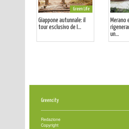
Green Life
Giappone autunnale: il
Merano e
tour esclusivo de I...
rigenera
un...
Greencity
Redazione
Copyright