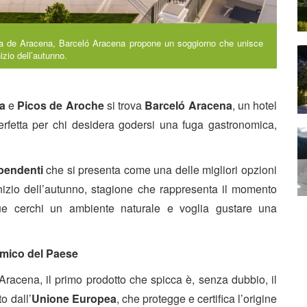
erra de Aracena, Barceló Aracena propone un soggiorno che unisce
nizio dell’autunno.
na
e
Picos de Aroche
si trova
Barceló Aracena
, un hotel
erfetta per chi desidera godersi una fuga gastronomica,
ipendenti
che si presenta come una delle migliori opzioni
l’inizio dell’autunno, stagione che rappresenta il momento
que cerchi un ambiente naturale e voglia gustare una
omico del Paese
Aracena, il primo prodotto che spicca è, senza dubbio, il
o dall’
Unione Europea
, che protegge e certifica l’origine