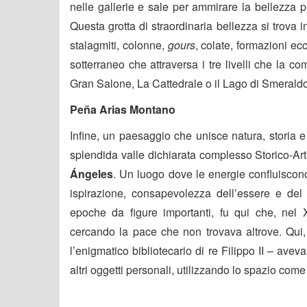
nelle gallerie e sale per ammirare la bellezza p
Questa grotta di straordinaria bellezza si trova i
stalagmiti, colonne,
gours
, colate, formazioni ec
sotterraneo che attraversa i tre livelli che la 
Gran Salone, La Cattedrale o il Lago di Smeraldo
Peña Arias Montano
Infine, un paesaggio che unisce natura, storia 
splendida valle dichiarata complesso Storico-Arti
Ángeles
. Un luogo dove le energie confluiscono
ispirazione, consapevolezza dell’essere e del m
epoche da figure importanti, fu qui che, nel
cercando la pace che non trovava altrove. Qui,
l’enigmatico bibliotecario di re Filippo II – avev
altri oggetti personali, utilizzando lo spazio come 