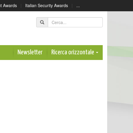
ect Awards
|
Italian Security Awards
|
...
Newsletter
Ricerca orizzontale