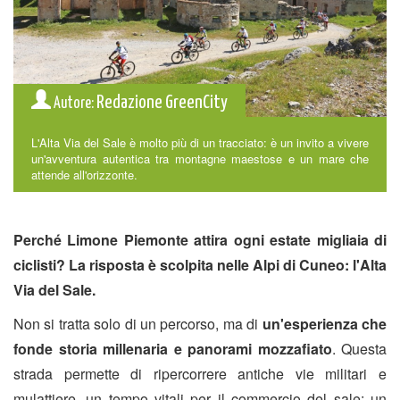
Redazione GreenCity
Autore:
L'Alta Via del Sale è molto più di un tracciato: è un invito a vivere
un'avventura autentica tra montagne maestose e un mare che
attende all'orizzonte.
Perché Limone Piemonte attira ogni estate migliaia di
ciclisti? La risposta è scolpita nelle Alpi di Cuneo: l'Alta
Via del Sale.
Non si tratta solo di un percorso, ma di
un'esperienza che
fonde storia millenaria e panorami mozzafiato
. Questa
strada permette di ripercorrere antiche vie militari e
mulattiere, un tempo vitali per il commercio del sale: un