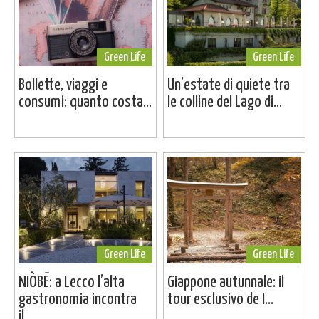
Green Life
Green Life
Bollette, viaggi e
Un’estate di quiete tra
consumi: quanto costa...
le colline del Lago di...
Green Life
Green Life
NIÒBĒ: a Lecco l’alta
Giappone autunnale: il
gastronomia incontra
tour esclusivo de I...
il...