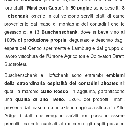
loro piatti, “
Masi con Gusto
”, in
60 pagine
sono descritti
8
Hofschank
, osterie in cui vengono serviti piatti di carne
proveniente dal maso di montagna dei contadini che le
gestiscono, e
13 Buschenschank
, dove si beve vino
al
100% di produzione propria
, degustato e descritto dagli
esperti del Centro sperimentale Laimburg e dal gruppo di
lavoro viticoltura dell’Unione Agricoltori e Coltivatori Diretti
Sudtirolesi.
Buschenschank e Hofschank sono entrambi
emblemi
della straordinaria ospitalità dei contadini altoatesini
;
quelli a marchio
Gallo Rosso
, in aggiunta, garantiscono
una
qualità di alto livello
. L’80% dei prodotti, infatti,
proviene dal maso o da un’azienda agricola situata in Alto
Adige; i piatti che vengono serviti non possono essere
precotti, ma solo cucinati al momento; gli ospiti possono