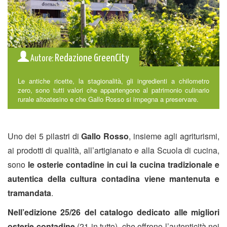
Redazione GreenCity
Autore:
Le antiche ricette, la stagionalità, gli ingredienti a chilometro
zero, sono tutti valori che appartengono al patrimonio culinario
rurale altoatesino e che Gallo Rosso si impegna a preservare.
Uno dei 5 pilastri di
Gallo Rosso
,
insieme agli agriturismi,
ai prodotti di qualità, all’artigianato e alla Scuola di cucina,
sono
le osterie contadine
in cui la cucina tradizionale e
autentica della cultura contadina viene mantenuta e
tramandata
.
Nell’edizione 25/26 del catalogo dedicato alle migliori
osterie contadine
(21 in tutto), che offrono l’autenticità nei