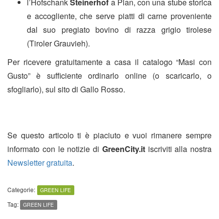
l’Hofschank
Steinerhof
a Plan, con una stube storica
e accogliente, che serve piatti di carne proveniente
dal suo pregiato bovino di razza grigio tirolese
(Tiroler Grauvieh).
Per ricevere gratuitamente a casa il catalogo “Masi con
Gusto” è sufficiente ordinarlo online (o scaricarlo, o
sfogliarlo), su
l sito di Gallo Rosso.
Se questo articolo ti è piaciuto e vuoi rimanere sempre
informato con le notizie di
GreenCity.it
iscriviti alla nostra
Newsletter gratuita
.
Categorie:
GREEN LIFE
Tag:
GREEN LIFE