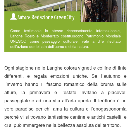
Redazione GreenCity
Autore:
Come testimonia lo stesso riconoscimento internazionale,
Langhe Roero e Monferrato costituiscono Patrimonio Mondiale
UNESCO come paesaggio culturale, vale a dire risultato
dell’azione combinata dell’uomo e della natura.
Ogni stagione nelle Langhe colora vigneti e colline di tinte
differenti, e regala emozioni uniche. Se l’autunno e
l’inverno hanno il fascino romantico della bruma sulle
alture, la primavera e l’estate invitano a piacevoli
passeggiate e ad una vita all’aria aperta. Il territorio è un
vero paradiso per chi ama la cultura e l’enogastronomia
perché vi si trovano tantissime cantine e antichi castelli, e
ci si può immergere nella bellezza assoluta del territorio.