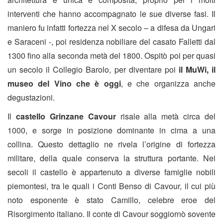
interventi che hanno accompagnato le sue diverse fasi. Il
maniero fu infatti fortezza nel X secolo – a difesa da Ungari
e Saraceni -, poi residenza nobiliare del casato Falletti dal
1300 fino alla seconda metà del 1800. Ospitò poi per quasi
un secolo il Collegio Barolo, per diventare poi
il MuWi, il
museo del Vino che è oggi
, e che organizza anche
degustazioni.
Il
castello Grinzane Cavour
risale alla metà circa del
1000, e sorge in posizione dominante in cima a una
collina. Questo dettaglio ne rivela l’origine di fortezza
militare, della quale conserva la struttura portante. Nei
secoli il castello è appartenuto a diverse famiglie nobili
piemontesi, tra le quali i Conti Benso di Cavour, il cui più
noto esponente è stato Camillo, celebre eroe del
Risorgimento italiano. Il conte di Cavour soggiornò sovente