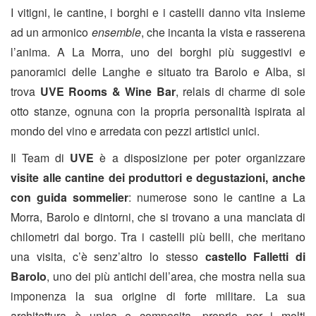
I vitigni, le cantine, i borghi e i castelli danno vita insieme
ad un armonico
ensemble
, che incanta la vista e rasserena
l’anima. A La Morra, uno dei borghi più suggestivi e
panoramici delle Langhe e situato tra Barolo e Alba, si
trova
UVE Rooms & Wine Bar
, relais di charme di sole
otto stanze, ognuna con la propria personalità ispirata al
mondo del vino e arredata con pezzi artistici unici.
Il Team di
UVE
è a disposizione per poter organizzare
visite alle cantine dei produttori e degustazioni, anche
con guida sommelier
: numerose sono le cantine a La
Morra, Barolo e dintorni, che si trovano a una manciata di
chilometri dal borgo. Tra i castelli più belli, che meritano
una visita, c’è senz’altro lo stesso
castello Falletti di
Barolo
, uno dei più antichi dell’area, che mostra nella sua
imponenza la sua origine di forte militare. La sua
architettura è unica e composita, proprio per i molti