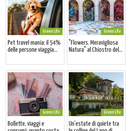
Green Life
Green Life
Pet travel mania: il 54%
"Flowers. Meravigliosa
delle persone viaggia...
Natura" al Chiostro del...
Green Life
Green Life
Bollette, viaggi e
Un’estate di quiete tra
consumi: quanto costa...
le colline del Lago di...