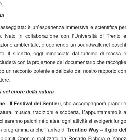
a.
na
asseggiata: è un’esperienza immersiva e scientifica per
. Nato in collaborazione con l’Università di Trento e
zzazione ambientale, proponendo un soundwalk nei boschi
o: il silenzio, oggi minacciato dal turismo di massa e
cluderà con la proiezione del
documentario
che raccoglie
endo un racconto potente e delicato del nostro rapporto con
ttere.
i nel cuore della natura
e - Il Festival dei Sentieri
, che accompagnerà grandi e
natura, musica, tradizioni e scoperta. L’appuntamento è a
ci saranno palchi né platee: ogni attività si svolgerà lungo
. In programma anche l’arrivo di
Trentino Way – Il giro del
 Dolomiti Open e realizzato da Rosario Fichera e Yanez