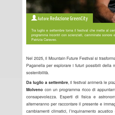
Redazione GreenCity
Autore:
Tra luglio e settembre torna il festival che mette al ce
programma incontri con scienziati, camminate sonore e
Patrizia Caraveo.
Nel 2025, il Mountain Future Festival si trasform
Paganella per esplorare i futuri possibili della 
sostenibilità.
Da luglio a settembre
, il festival animerà le pia
Molveno
con un programma ricco di appuntament
consapevolezza. Esperti di fisica e astronomia, 
alterneranno per raccontare il presente e immagi
cambiamenti climatici, l’inquinamento acustico