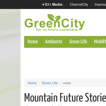
▾ G11 Media:
|
ChannelCity
|
Impres
Home
Ambiente
Green Life
Mobili
Home
Green Life
news
Mountain Future Stories