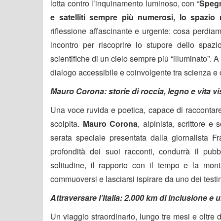
lotta contro l’inquinamento luminoso, con “
Spegn
e satelliti sempre più numerosi, lo spazio 
riflessione affascinante e urgente: cosa perdia
incontro per riscoprire lo stupore dello spazio
scientifiche di un cielo sempre più “illuminato”. 
dialogo accessibile e coinvolgente tra scienza e
Mauro Corona: storie di roccia, legno e vita v
Una voce ruvida e poetica, capace di raccontare 
scolpita.
Mauro Corona
, alpinista, scrittore e 
serata speciale presentata dalla giornalista F
profondità dei suoi racconti, condurrà il pubbl
solitudine, il rapporto con il tempo e la mon
commuoversi e lasciarsi ispirare da uno dei testim
Attraversare l’Italia: 2.000 km di inclusione 
Un viaggio straordinario, lungo tre mesi e oltre du