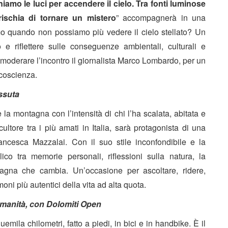
iamo le luci per accendere il cielo. Tra fonti luminose
rischia di tornare un mistero
” accompagnerà in una
mo quando non possiamo più vedere il cielo stellato? Un
 e riflettere sulle conseguenze ambientali, culturali e
A moderare l’incontro il giornalista Marco Lombardo, per un
 coscienza.
issuta
la montagna con l’intensità di chi l’ha scalata, abitata e
scultore tra i più amati in Italia, sarà protagonista di una
rancesca Mazzalai. Con il suo stile inconfondibile e la
ico tra memorie personali, riflessioni sulla natura, la
tagna che cambia. Un’occasione per ascoltare, ridere,
oni più autentici della vita ad alta quota.
e umanità, con Dolomiti Open
emila chilometri, fatto a piedi, in bici e in handbike. È il