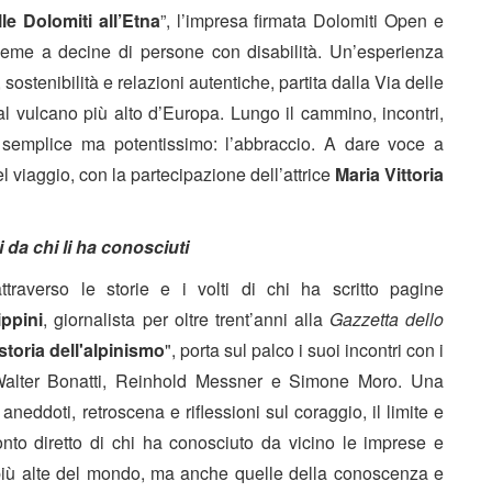
le Dolomiti all’Etna
”, l’impresa firmata Dolomiti Open e
ieme a decine di persone con disabilità. Un’esperienza
sostenibilità e relazioni autentiche, partita dalla Via delle
 al vulcano più alto d’Europa. Lungo il cammino, incontri,
 semplice ma potentissimo: l’abbraccio. A dare voce a
l viaggio, con la partecipazione dell’attrice
Maria Vittoria
i da chi li ha conosciuti
traverso le storie e i volti di chi ha scritto pagine
ippini
, giornalista per oltre trent’anni alla
Gazzetta dello
storia dell'alpinismo
", porta sul palco i suoi incontri con i
 Walter Bonatti, Reinhold Messner e Simone Moro. Una
neddoti, retroscena e riflessioni sul coraggio, il limite e
onto diretto di chi ha conosciuto da vicino le imprese e
 più alte del mondo, ma anche quelle della conoscenza e