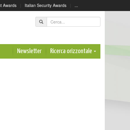
ect Awards
|
Italian Security Awards
|
...
Newsletter
Ricerca orizzontale