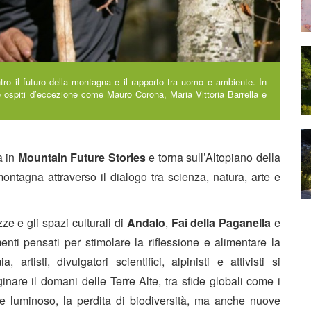
ntro il futuro della montagna e il rapporto tra uomo e ambiente. In
 ospiti d’eccezione come Mauro Corona, Maria Vittoria Barrella e
a in
Mountain Future Stories
e torna sull’Altopiano della
montagna attraverso il dialogo tra scienza, natura, arte e
zze e gli spazi culturali di
Andalo
,
Fai della Paganella
e
i pensati per stimolare la riflessione e alimentare la
artisti, divulgatori scientifici, alpinisti e attivisti si
nare il domani delle Terre Alte, tra sfide globali come i
 e luminoso, la perdita di biodiversità, ma anche nuove