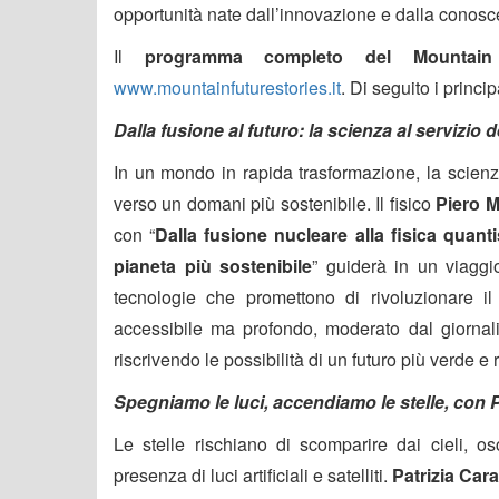
opportunità nate dall’innovazione e dalla conosc
Il
programma completo del Mountain
www.mountainfuturestories.it
. Di seguito i princ
Dalla fusione al futuro: la scienza al servizio 
In un mondo in rapida trasformazione, la scienz
verso un domani più sostenibile. Il fisico
Piero M
con “
Dalla fusione nucleare alla fisica quanti
pianeta più sostenibile
” guiderà in un viaggio 
tecnologie che promettono di rivoluzionare i
accessibile ma profondo, moderato dal giornal
riscrivendo le possibilità di un futuro più verde e
Spegniamo le luci, accendiamo le stelle, con 
Le stelle rischiano di scomparire dai cieli, o
presenza di luci artificiali e satelliti.
Patrizia Car