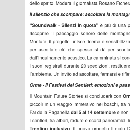
dello spirito. Modera il giornalista Rosario Ficher
Il silenzio che scompare: ascoltare la montag
“Soundwalk - Silenzi in quota”
è più di una p
riscoprire il paesaggio sonoro delle montagne
Montura, il progetto unisce ricerca e sensibili
per ascoltare ciò che spesso si dà per scontat
dall’inquinamento acustico. La camminata si con
i suoni registrati durante 20 spedizioni, restitu
l’ambiente. Un invito ad ascoltare, fermarsi e rifle
Orme - Il Festival dei Sentieri: emozioni e pass
Il Mountain Future Stories si concluderà con
Orm
piccoli in un viaggio immersivo nei boschi, tra 
Fai della Paganella
dal 5 al 14 settembre
e non 
i sentieri, tra alberi, radure e scorci panoramici
Trentino inclusivo
: il nuovo progetto firmato