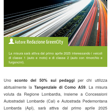
Redazione GreenCity
Autore:
La misura sarà attiva dal primo aprile 2025 interessando i veicoli
di classe 1 (auto e moto) e di classe 2 (auto con rimorchio e
furgoncini).
Uno
sconto del 50% sui pedaggi
per chi utilizza
abitualmente la
Tangenziale di Como A59
. La misura
voluta da Regione Lombardia, insieme a Concessioni
Autostradali Lombarde (Cal) e Autostrada Pedemontana
Lombarda (Apl), sarà attiva dal primo aprile 2025