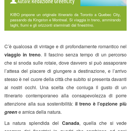
Redazione GreenCity
Autore:
KIBO propone un originale itinerario da Toronto a Quebec City,
passando da Kingston e Montreal. Si viaggia in treno, ammirando
laghi, fiumi e gli orizzonti sterminati dal finestrino.
C’è qualcosa di vintage e di profondamente romantico nel
viaggio in treno
. Il fascino senza tempo di un percorso
che si snoda sulle rotaie, dove davvero si può assaporare
l’attesa del piacere di giungere a destinazione, e l’arrivo
stesso è nel cuore della città che subito si presenta davanti
ai nostri occhi. Una scelta che coniuga il gusto di un
itinerario contemporaneo alla consapevolezza di porre
attenzione alla sua sostenibilità:
il treno è l’opzione più
green
e amica della natura.
La natura splendida del
Canada
, quella che si vede