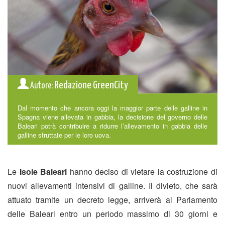
Redazione GreenCity
Autore:
Dal momento che ancora oggi la maggior parte delle galline in
Spagna viene allevata in gabbia, la decisione del governo delle
Baleari potrà contribuire a ridurre l’allevamento in gabbia delle
galline sfruttate per le loro uova.
Le
Isole Baleari
hanno deciso di vietare la costruzione di
nuovi allevamenti intensivi di galline.
Il divieto, che sarà
attuato tramite un decreto legge, arriverà al Parlamento
delle Baleari entro un periodo massimo di 30 giorni e