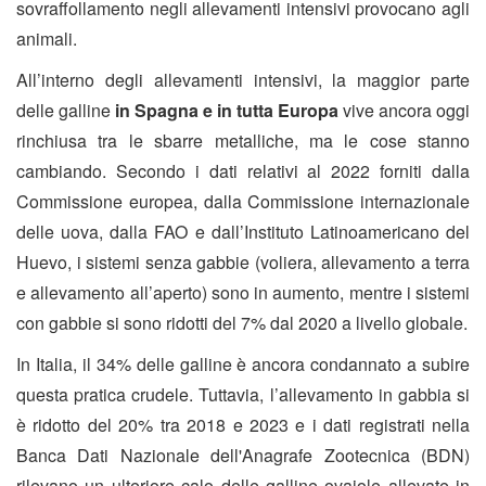
sovraffollamento negli allevamenti intensivi provocano agli
animali.
All’interno degli allevamenti intensivi, la maggior parte
delle galline
in Spagna e in tutta Europa
vive ancora oggi
rinchiusa tra le sbarre metalliche, ma le cose stanno
cambiando. Secondo i dati relativi al 2022 forniti dalla
Commissione europea, dalla Commissione internazionale
delle uova, dalla FAO e dall’Instituto Latinoamericano del
Huevo, i sistemi senza gabbie (voliera, allevamento a terra
e allevamento all’aperto) sono in aumento, mentre i sistemi
con gabbie si sono ridotti del 7% dal 2020 a livello globale.
In Italia,
il 34% delle galline è ancora condannato a subire
questa pratica crudele. Tuttavia, l’allevamento in gabbia si
è ridotto del 20% tra 2018 e 2023 e i dati registrati nella
Banca Dati Nazionale dell'Anagrafe Zootecnica (BDN)
rilevano un ulteriore calo delle galline ovaiole allevate in