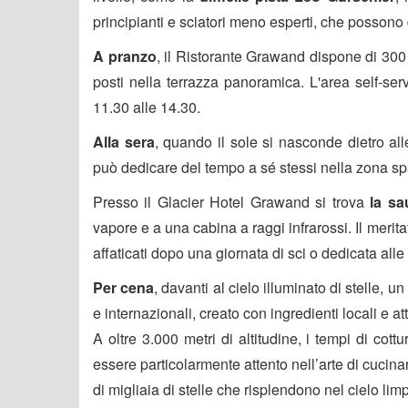
principianti e sciatori meno esperti, che possono
A pranzo
, il Ristorante Grawand dispone di 300 
posti nella terrazza panoramica. L'area self-servi
11.30 alle 14.30.
Alla sera
, quando il sole si nasconde dietro all
può dedicare del tempo a sé stessi nella zona spa
Presso il Glacier Hotel Grawand si trova
la sa
vapore e a una cabina a raggi infrarossi. Il merit
affaticati dopo una giornata di sci o dedicata alle
Per cena
, davanti al cielo illuminato di stelle, u
e internazionali, creato con ingredienti locali e a
A oltre 3.000 metri di altitudine, i tempi di cot
essere particolarmente attento nell’arte di cucin
di migliaia di stelle che risplendono nel cielo lim