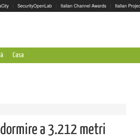
aCity
|
SecurityOpenLab
|
Italian Channel Awards
|
Italian Proj
tà
Casa
 dormire a 3.212 metri