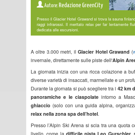
Redazione GreenCity
Autore:
Presso il Glacier Hotel Grawand si trova la sauna finlan
raggi infrarossi. Il meritato relax per far lentamente f
dedicata alle escursioni.
A oltre 3.000 metri, il
Glacier Hotel Grawand
(
invernale, direttamente sulle piste dell'
Alpin Are
La giornata inizia con una ricca colazione a buff
diverse varietà di insaccati, marmellate e un pro
Durante la giornata si può scegliere tra i
42 km di
panoramiche e le ciaspolate
intorno a Maso 
ghiaccio
(solo con una guida alpina, organizza
relax nella zona spa dell’hotel
.
Presso l’Alpin Ski Arena si scia tra una quota c
livello, come la
difficile pista Leo Gurschler
,