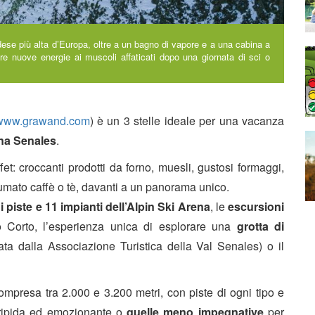
dese più alta d’Europa, oltre a un bagno di vapore e a una cabina a
luire nuove energie ai muscoli affaticati dopo una giornata di sci o
www.grawand.com
) è un 3 stelle ideale per una vacanza
na Senales
.
et: croccanti prodotti da forno, muesli, gustosi formaggi,
fumato caffè o tè, davanti a un panorama unico.
 piste e 11 impianti dell’Alpin Ski Arena
, le
escursioni
Corto, l’esperienza unica di esplorare una
grotta di
ta dalla Associazione Turistica della Val Senales) o il
ompresa tra 2.000 e 3.200 metri, con piste di ogni tipo e
 ripida ed emozionante o
quelle meno impegnative
per