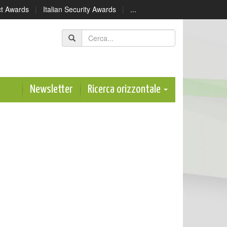
ect Awards
|
Italian Security Awards
|
...
Newsletter
Ricerca orizzontale