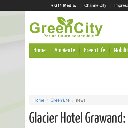
▾ G11 Media:
|
ChannelCity
|
Impres
Home
Ambiente
Green Life
Mobili
Home
Green Life
news
Glacier Hotel Grawand: