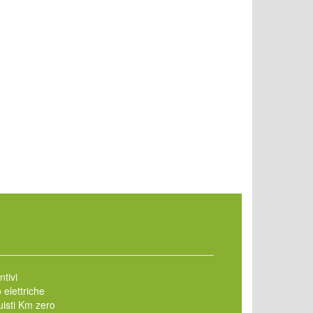
ntivi
 elettriche
isti Km zero