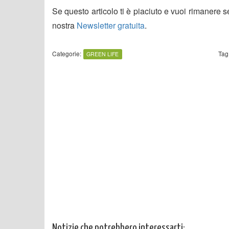
Se questo articolo ti è piaciuto e vuoi rimanere 
nostra
Newsletter gratuita
.
Categorie:
Tag
GREEN LIFE
Notizie che potrebbero interessarti: