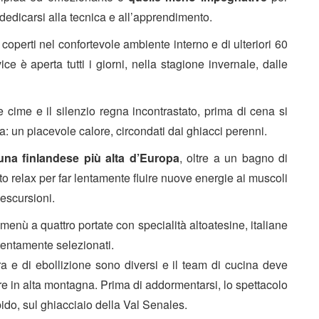
 dedicarsi alla tecnica e all’apprendimento.
coperti nel confortevole ambiente interno e di ulteriori 60
ce è aperta tutti i giorni, nella stagione invernale, dalle
e cime e il silenzio regna incontrastato, prima di cena si
: un piacevole calore, circondati dai ghiacci perenni.
una finlandese più alta d’Europa
, oltre a un bagno di
ato relax per far lentamente fluire nuove energie ai muscoli
 escursioni.
n menù a quattro portate con specialità altoatesine, italiane
ttentamente selezionati.
tura e di ebollizione sono diversi e il team di cucina deve
are in alta montagna. Prima di addormentarsi, lo spettacolo
pido, sul ghiacciaio della Val Senales.