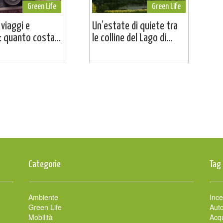
Green Life
Green Life
 viaggi e
Un’estate di quiete tra
 quanto costa...
le colline del Lago di...
Categorie
Tag
Ambiente
Ince
Green Life
Auto
Mobilità
Acqu