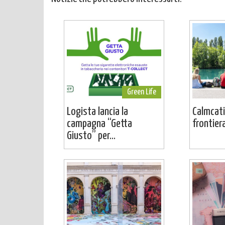
Green Life
Logista lancia la
Calmcati
campagna “Getta
frontier
Giusto” per...