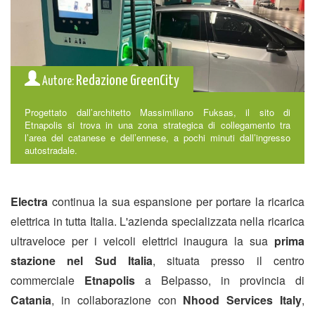
Redazione GreenCity
Autore:
Progettato dall’architetto Massimiliano Fuksas, il sito di
Etnapolis si trova in una zona strategica di collegamento tra
l’area del catanese e dell’ennese, a pochi minuti dall’ingresso
autostradale.
Electra
continua la sua espansione per portare la ricarica
elettrica in tutta Italia. L'azienda specializzata nella ricarica
ultraveloce per i veicoli elettrici inaugura la sua
prima
stazione nel Sud Italia
, situata presso il centro
commerciale
Etnapolis
a Belpasso, in provincia di
Catania
, in collaborazione con
Nhood Services Italy
,