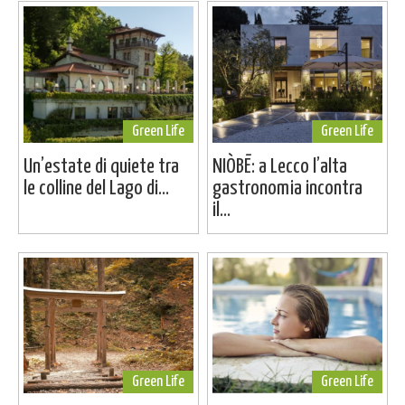
Green Life
Green Life
Un’estate di quiete tra
NIÒBĒ: a Lecco l’alta
le colline del Lago di...
gastronomia incontra
il...
Green Life
Green Life