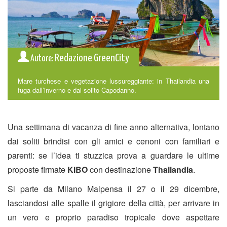
Redazione GreenCity
Autore:
Mare turchese e vegetazione lussureggiante: in Thailandia una
fuga dall’inverno e dal solito Capodanno.
Una settimana di vacanza di fine anno alternativa, lontano
dai soliti brindisi con gli amici e cenoni con familiari e
parenti: se l’idea ti stuzzica prova a guardare le
ultime
proposte
firmate
KIBO
con destinazione
Thailandia
.
Si parte da Milano Malpensa il 27 o il 29 dicembre,
lasciandosi alle spalle il grigiore della città, per arrivare in
un vero e proprio paradiso tropicale dove aspettare