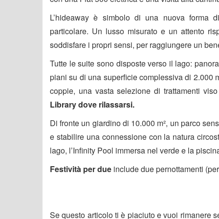
L’hideaway è simbolo di una nuova forma di
particolare. Un lusso misurato e un attento ris
soddisfare i propri sensi, per raggiungere un be
Tutte le suite sono disposte verso il lago: panor
piani su di una superficie complessiva di 2.000 m
coppie, una vasta selezione di trattamenti vis
Library dove rilassarsi.
Di fronte un giardino di 10.000 m², un parco senso
e stabilire una connessione con la natura circost
lago, l’Infinity Pool immersa nel verde e la piscina
Festività per due
include due pernottamenti (pe
Se questo articolo ti è piaciuto e vuoi rimanere 