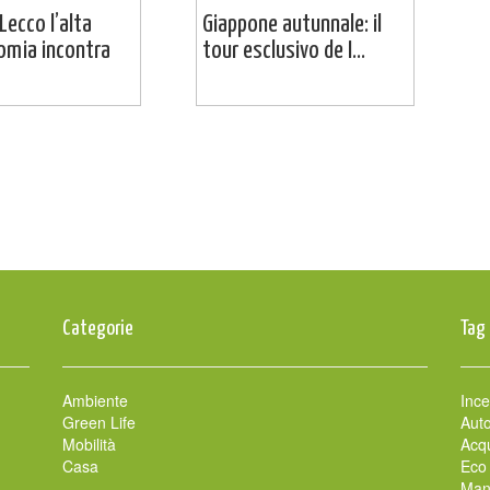
Lecco l’alta
Giappone autunnale: il
omia incontra
tour esclusivo de I...
Categorie
Tag
Ambiente
Ince
Green Life
Auto
Mobilità
Acqu
Casa
Eco
Man