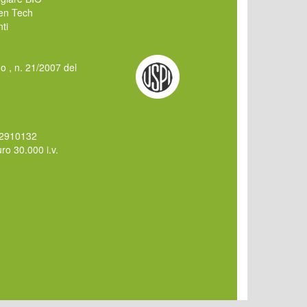
en Tech
ti
mo , n. 21/2007 del
62910132
o 30.000 i.v.