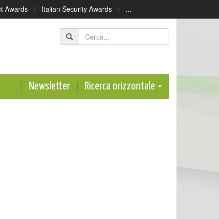
ect Awards
|
Italian Security Awards
|
...
Newsletter
Ricerca orizzontale