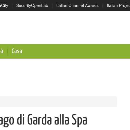
aCity
|
SecurityOpenLab
|
Italian Channel Awards
|
Italian Proj
tà
Casa
ago di Garda alla Spa