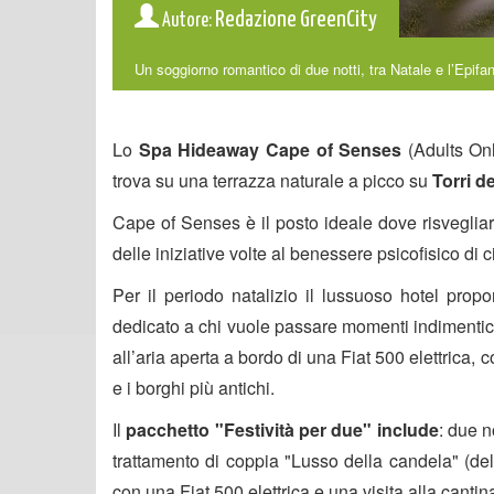
Redazione GreenCity
Autore:
Un soggiorno romantico di due notti, tra Natale e l’Epifani
Lo
Spa Hideaway Cape of Senses
(Adults Onl
trova su una terrazza naturale a picco su
Torri d
Cape of Senses è il posto ideale dove risvegliare
delle iniziative volte al benessere psicofisico di 
Per il periodo natalizio il lussuoso hotel prop
dedicato a chi vuole passare momenti indimenticab
all’aria aperta a bordo di una Fiat 500 elettrica, co
e i borghi più antichi.
Il
pacchetto "Festività per due" include
: due n
trattamento di coppia "Lusso della candela" (del
con una Fiat 500 elettrica e una visita alla canti