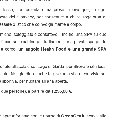
 lusso, non ostentato ma presente ovunque, in ogni
petto della privacy, per consentire a chi vi soggiorna di
nessere olistico che coinvolga mente e corpo.
amiche, soleggiate e confortevoli. Inoltre, una SPA su due
², con sette cabine per trattamenti, una private spa per le
o e corpo,
un angolo Health Food e una grande SPA
riale affacciato sul Lago di Garda, per ritrovare sé stessi
ante. Nel giardino anche le piscine a sfioro con vista sul
 sportiva, per nuotare all’aria aperta.
r due persone),
a partire da 1.255,00 €.
sempre informato con le notizie di
GreenCity.it
iscriviti alla