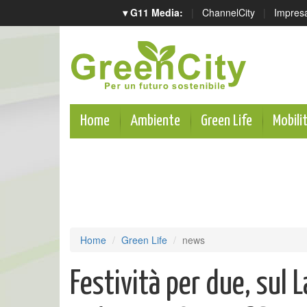
▾ G11 Media:
|
ChannelCity
|
Impres
Home
Ambiente
Green Life
Mobili
Home
Green Life
news
Festività per due, sul L