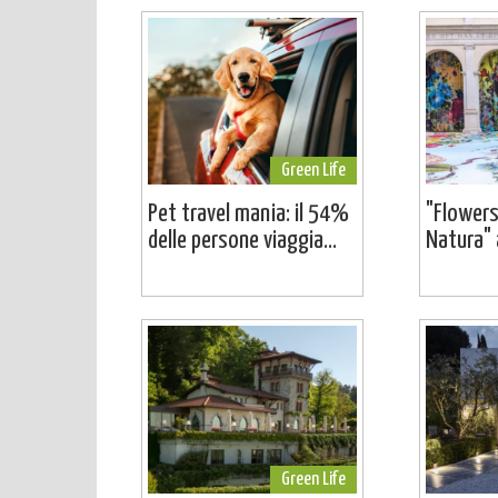
Green Life
Pet travel mania: il 54%
"Flowers
delle persone viaggia...
Natura" a
Green Life