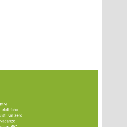
ntivi
 elettriche
isti Km zero
 vacanze
giare BIO