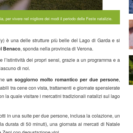
a, per vivere nel migliore dei modi il periodo delle Feste natalizie.
y) è una delle strutture più belle del Lago di Garda e si
el Benaco
, sponda nella provincia di Verona.
 l’istintività dei propri sensi, grazie a un programma e a
ciascuno di noi.
one
un soggiorno molto romantico per due persone
,
ili tra cene con vista, trattamenti e giornate spensierate
n la quale visitare i mercatini tradizionali natalizi sul lago
otti in una suite per due persone, inclusa la colazione, un
la durata di 50 minuti), una giornata ai mercati di Natale
na Zeni con degustazione vini.