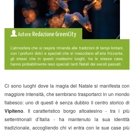
Redazione GreenCity
Autore:
L’atmosfera che si respira rimanda alle tradizioni di tempi lontani,
con i profumi dolci e speziati che si mescolano all’aria frizzante,
gli stessi che in questi medesimi luoghi, tra le stesse case,
hanno probabilmente reso speciali tanti Natali dei secoli passati.
Ci sono luoghi dove la magia del Natale si manifesta con
maggiore intensità, che sembrano trasportarci in un mondo
fiabesco: uno di questi è senza dubbio il centro storico di
Vipiteno
. Il caratteristico borgo altoatesino - tra i più
settentrionali d’Italia - ha mantenuto la sua identità
tradizionale, accogliendo chi vi entra con le sue case più