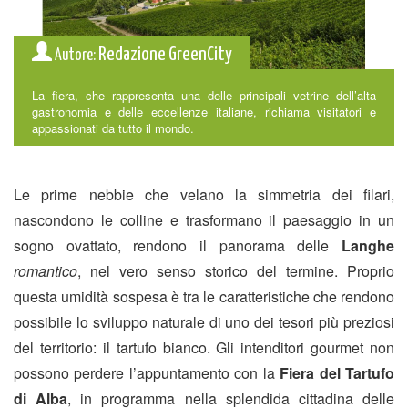
Redazione GreenCity
Autore:
La fiera, che rappresenta una delle principali vetrine dell’alta
gastronomia e delle eccellenze italiane, richiama visitatori e
appassionati da tutto il mondo.
Le prime nebbie che velano la simmetria dei filari,
nascondono le colline e trasformano il paesaggio in un
sogno ovattato, rendono il panorama delle
Langhe
romantico
, nel vero senso storico del termine. Proprio
questa umidità sospesa è tra le caratteristiche che rendono
possibile lo sviluppo naturale di uno dei tesori più preziosi
del territorio: il tartufo bianco. Gli intenditori gourmet non
possono perdere l’appuntamento con la
Fiera del Tartufo
di Alba
, in programma nella splendida cittadina delle