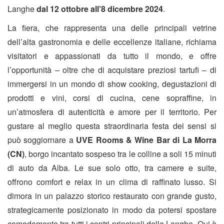
Langhe
dal 12 ottobre all’8 dicembre 2024
.
La fiera, che rappresenta una delle principali vetrine
dell’alta gastronomia e delle eccellenze italiane, richiama
visitatori e appassionati da tutto il mondo, e offre
l’opportunità – oltre che di acquistare preziosi tartufi – di
immergersi in un mondo di show cooking, degustazioni di
prodotti e vini, corsi di cucina, cene sopraffine, in
un’atmosfera di autenticità e amore per il territorio. Per
gustare al meglio questa straordinaria festa dei sensi si
può soggiornare a
UVE Rooms & Wine Bar di La Morra
(CN)
, borgo incantato sospeso tra le colline a soli 15 minuti
di auto da Alba. Le sue solo otto, tra camere e suite,
offrono comfort e relax in un clima di raffinato lusso. Si
dimora in un palazzo storico restaurato con grande gusto,
strategicamente posizionato in modo da potersi spostare
comodamente tra tutti i centri principali delle Langhe. Qui è