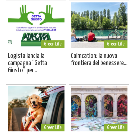
Green Life
Green Life
Logista lancia la
Calmcation: la nuova
campagna “Getta
frontiera del benessere...
Giusto” per...
Green Life
Green Life