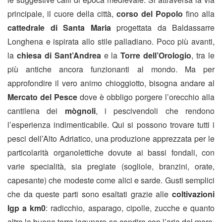
principale, il cuore della città,
corso del Popolo
fino alla
cattedrale di Santa Maria
progettata da Baldassarre
Longhena e ispirata allo stile palladiano. Poco più avanti,
la
chiesa di Sant’Andrea
e la
Torre dell’Orologio
, tra le
più antiche ancora funzionanti al mondo. Ma per
approfondire il vero animo chioggiotto, bisogna andare al
Mercato del Pesce
dove è obbligo porgere l’orecchio alla
cantilena dei
mògnoli
, i pescivendoli che rendono
l’esperienza indimenticabile. Qui si possono trovare tutti i
pesci dell’Alto Adriatico, una produzione apprezzata per le
particolarità organolettiche dovute ai bassi fondali, con
varie specialità, sia pregiate (sogliole, branzini, orate,
capesante) che modeste come alici e sarde. Gusti semplici
che da queste parti sono esaltati grazie alle
coltivazioni
Igp a km0
: radicchio, asparago, cipolle, zucche e quanto
altro la buona terra lagunare sa condire con l’aria del mare.