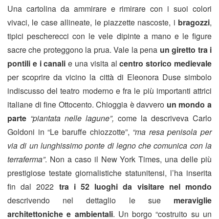
Una cartolina da ammirare e rimirare con i suoi colori
vivaci, le case allineate, le piazzette nascoste, i
bragozzi
,
tipici pescherecci con le vele dipinte a mano e le figure
sacre che proteggono la prua. Vale la pena
un giretto tra i
pontili e i canali
e una visita al
centro storico medievale
per scoprire da vicino la città di Eleonora Duse simbolo
indiscusso del teatro moderno e fra le più importanti attrici
italiane di fine Ottocento. Chioggia è davvero
un mondo a
parte
“piantata nelle lagune”,
come la descriveva Carlo
Goldoni in “Le baruffe chiozzotte”,
“ma resa penisola per
via di un lunghissimo ponte di legno che comunica con la
terraferma”
. Non a caso il New York Times, una delle più
prestigiose testate giornalistiche statunitensi, l’ha inserita
fin dal 2022
tra i 52 luoghi da visitare nel mondo
descrivendo nel dettaglio le sue
meraviglie
architettoniche e ambientali
. Un borgo “costruito su un