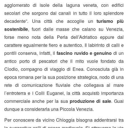
agglomerato di isole della laguna veneta, con edifici
secolari che sorgono dai canali in tutto il loro splendore
decadente”. Una città che accoglie un
turismo più
sostenibile
, fuori dalle masse che calano su Venezia,
forse meno nota della Perla dell’Adriatico eppure dal
carattere egualmente fiero e autentico. Il labirinto di calli e
pontili conserva, infatti, il
fascino ruvido e genuino
di un
antico porto di pescatori che il mito vuole fondato da
Clodio, compagno di viaggio di Enea. Conosciuta già in
epoca romana per la sua posizione strategica, nodo di una
rete di comunicazione fluviale che collegava al mare
l’entroterra e i Colli Euganei, la città acquistò importanza
commerciale anche per la sua
produzione di sale
. Guai
dunque a considerarla una Piccola Venezia.
Per conoscere da vicino Chioggia bisogna addentrarsi tra
le suggestive calli di epoca medievale. Si attraversa la via