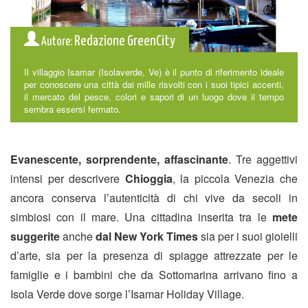
Redazione GreenCity
Autore:
Il villaggio Isamar (Isolaverde, Ve) è il punto di riferimento ideale
per conoscere una città dai mille risvolti con i suoi tipici accenti,
il mercato del pesce, colori e sapori di un luogo dove il tempo
sembra essersi fermato.
Evanescente, sorprendente, affascinante
. Tre aggettivi
intensi per descrivere
Chioggia
, la piccola Venezia che
ancora conserva l’autenticità di chi vive da secoli in
simbiosi con il mare. Una cittadina inserita tra le
mete
suggerite
anche
dal New York Times
sia per i suoi gioielli
d’arte, sia per la presenza di spiagge attrezzate per le
famiglie e i bambini che da Sottomarina arrivano fino a
Isola Verde dove sorge l’Isamar Holiday Village.