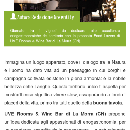
Redazione GreenCity
Autore:
Giornate tra i vigneti da dedicare alle eccellenze
enogastronomiche del territorio con la proposta Food Lovers di
UVE Rooms & Wine Bar di La Morra (CN).
Immagina un luogo appartato, dove il dialogo tra la Natura
e l’uomo ha dato vita ad un paesaggio in cui borghi e
campagna coltivata esistono in piena armonia: è la nobile
bellezza delle Langhe. Questo territorio unico ti aspetta per
mostrarti cosa significa vivere slow, assaporando a fondo i
piaceri della vita, primo tra tutti quello della
buona tavola
.
UVE Rooms & Wine Bar di La Morra (CN)
propone
un’idea dedicata agli appassionati di enogastronomia, per
un soggiorno scandito dalla conoscenza – e naturalmente