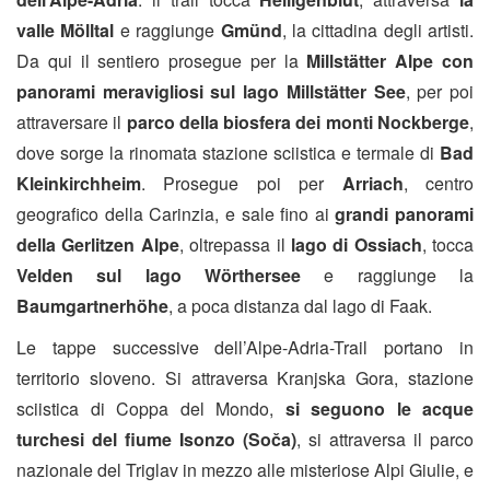
valle Mölltal
e raggiunge
Gmünd
, la cittadina degli artisti.
Da qui il sentiero prosegue per la
Millstätter Alpe con
panorami meravigliosi sul lago Millstätter See
, per poi
attraversare il
parco della biosfera dei monti Nockberge
,
dove sorge la rinomata stazione sciistica e termale di
Bad
Kleinkirchheim
. Prosegue poi per
Arriach
, centro
geografico della Carinzia, e sale fino ai
grandi panorami
della Gerlitzen Alpe
, oltrepassa il
lago di Ossiach
, tocca
Velden sul lago Wörthersee
e raggiunge la
Baumgartnerhöhe
, a poca distanza dal lago di Faak.
Le tappe successive dell’Alpe-Adria-Trail portano in
territorio sloveno. Si attraversa Kranjska Gora, stazione
sciistica di Coppa del Mondo,
si seguono le acque
turchesi del fiume Isonzo (Soča)
, si attraversa il parco
nazionale del Triglav in mezzo alle misteriose Alpi Giulie, e