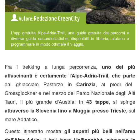
Redazione GreenCity
Autore:
L'app gratuita Alpe-Adria-Trail, una guida gratuita dei percorsi e
diverse guide escursionistiche, disponibili in libreria, aiutano a
programmare in modo ottimale il viaggio.
Fra i trekking a lunga percorrenza,
uno dei più
affascinanti è certamente l’Alpe-Adria-Trail
,
che parte
dal ghiacciaio Pasterze
in Carinzia
, ai piedi del
Grossglockner e nel mezzo del Parco Nazionale degli Alti
Tauri, il più grande d’Austria; in
43 tappe
, si spinge
attraverso la Slovenia fino a Muggia presso Trieste
, sul
mare Adriatico.
Questo itinerario mostra
gli aspetti più belli nell’area
dell’Alpe-Adria
: il trail tocca
Heiligenblut
, attraversa
la