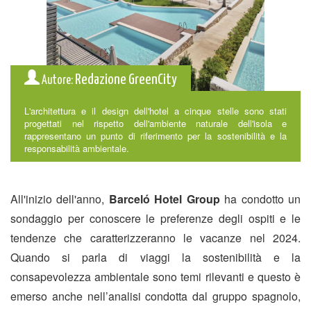
Redazione GreenCity
Autore:
L'architettura e il design dell'hotel a cinque stelle sono stati
progettati nel rispetto dell'ambiente naturale dell'isola e
rappresentano un punto di riferimento per la sostenibilità e la
responsabilità ambientale.
All'inizio dell'anno,
Barceló Hotel Group
ha condotto un
sondaggio per conoscere le preferenze degli ospiti e le
tendenze che caratterizzeranno le vacanze nel 2024.
Quando si parla di viaggi la sostenibilità e la
consapevolezza ambientale sono temi rilevanti e questo è
emerso anche nell’analisi condotta dal gruppo spagnolo,