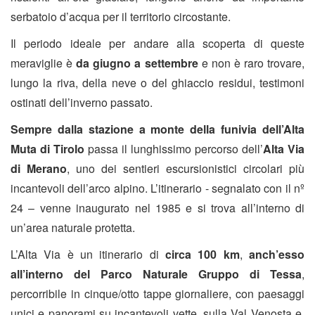
serbatoio d’acqua per il territorio circostante.
Il periodo ideale per andare alla scoperta di queste
meraviglie è
da giugno a settembre
e non è raro trovare,
lungo la riva, della neve o del ghiaccio residui, testimoni
ostinati dell’inverno passato.
Sempre dalla stazione a monte della funivia dell’Alta
Muta di Tirolo
passa il lunghissimo percorso dell’
Alta Via
di Merano
, uno dei sentieri escursionistici circolari più
incantevoli dell’arco alpino. L’itinerario - segnalato con il nº
24 – venne inaugurato nel 1985 e si trova all’interno di
un’area naturale protetta.
L’Alta Via è un itinerario di
circa 100 km
,
anch’esso
all’interno del Parco Naturale Gruppo di Tessa
,
percorribile in cinque/otto tappe giornaliere, con paesaggi
unici e panorami su incantevoli vette, sulla Val Venosta e,