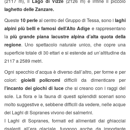
(2117 m), il
Lago di Vizze
(2126 m) e infine il piccolo
laghetto delle Zanzare.
Queste
10 perle
al centro del Gruppo di Tessa, sono i
laghi
alpini più belli e famosi dell’Alto Adige
e rappresentano
la
più grande piana lacustre alpina d’alta quota della
regione
. Uno spettacolo naturale unico, che copre una
superficie totale di 30 ettari e si estende ad un’altitudine da
2117 a 2589 metri.
Ogni specchio d’acqua è diverso dall’altro, per forme e per
colori:
gioielli policromi
difficili da dimenticare per
l’incanto dei giochi di luce
che si creano con i raggi del
sole. La flora e la fauna di questi splendidi scenari sono
molto suggestive e, sebbene difficili da vedere, nelle acque
dei Laghi di Sopranes vivono dei salmerini.
I Laghi di Sopranes, formati ed alimentati dai ghiacciai
risalenti all’era glaciale, fungono anche da importante