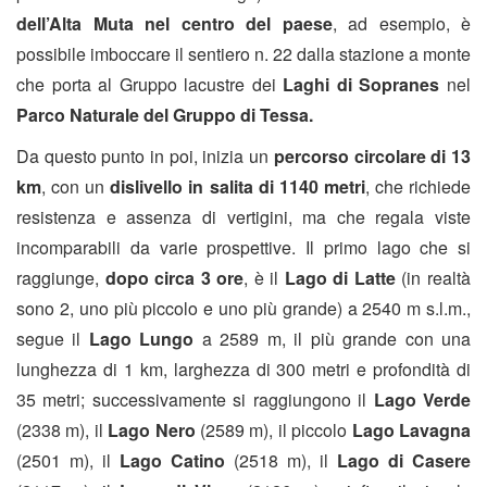
dell’Alta Muta nel centro del paese
, ad esempio, è
possibile imboccare il sentiero n. 22 dalla stazione a monte
che porta al Gruppo lacustre dei
Laghi di Sopranes
nel
Parco Naturale del Gruppo di Tessa.
Da questo punto in poi, inizia un
percorso circolare di 13
km
, con un
dislivello in salita di 1140 metri
, che richiede
resistenza e assenza di vertigini, ma che regala viste
incomparabili da varie prospettive. Il primo lago che si
raggiunge,
dopo circa 3 ore
, è il
Lago di Latte
(in realtà
sono 2, uno più piccolo e uno più grande) a 2540 m s.l.m.,
segue il
Lago Lungo
a 2589 m, il più grande con una
lunghezza di 1 km, larghezza di 300 metri e profondità di
35 metri; successivamente si raggiungono il
Lago Verde
(2338 m), il
Lago Nero
(2589 m), il piccolo
Lago Lavagna
(2501 m), il
Lago Catino
(2518 m), il
Lago di Casere