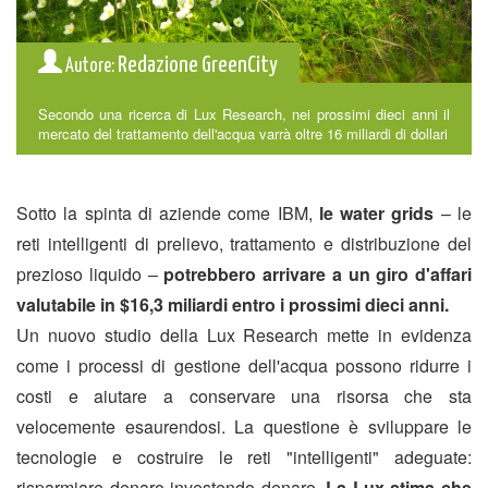
Redazione GreenCity
Autore:
Secondo una ricerca di Lux Research, nei prossimi dieci anni il
mercato del trattamento dell'acqua varrà oltre 16 miliardi di dollari
Sotto la spinta di aziende come IBM,
le water grids
– le
reti intelligenti di prelievo, trattamento e distribuzione del
prezioso liquido –
potrebbero arrivare a un giro d'affari
valutabile in $16,3 miliardi entro i prossimi dieci anni.
Un nuovo studio della Lux Research mette in evidenza
come i processi di gestione dell'acqua possono ridurre i
costi e aiutare a conservare una risorsa che sta
velocemente esaurendosi. La questione è sviluppare le
tecnologie e costruire le reti "intelligenti" adeguate:
risparmiare denaro investendo denaro.
La Lux stima che