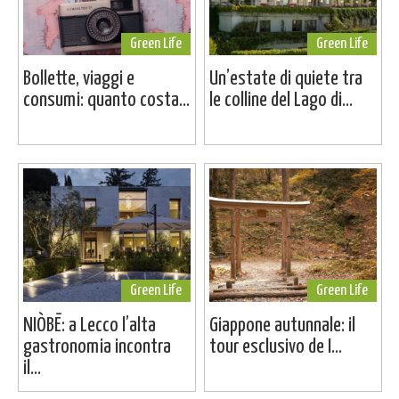
Green Life
Green Life
Bollette, viaggi e
Un’estate di quiete tra
consumi: quanto costa...
le colline del Lago di...
Green Life
Green Life
NIÒBĒ: a Lecco l’alta
Giappone autunnale: il
gastronomia incontra
tour esclusivo de I...
il...