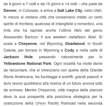
da 8 giorni e 7 notti o da 15 giorni e 14 notti – che parte da
Denver
, in Colorado, e arriva a
Salt Lake City
, nello Utah.
In mezzo si visitano città che conservano intatto un certo
spirito di frontiera, qualcosa di intangibile e romantico, una
linfa che ha ispirato anche l’ultimo libro del genio
Alessandro Baricco: il suo
western metafisico
Abel. Si
sosta a
Cheyenne
, nel Wyoming,
Deadwood
, in South
Dakota, per tornare in Wyoming a
Cody
e nella valle di
Jackson Hole
, passando naturalmente per lo
Yellowstone National Park
. Ogni località ha molte storie
da raccontare, che si intrecciano con quelle della Grande
Storia Americana, tra fuorilegge e sceriffi, grandi pascoli e
duro lavoro quotidiano alla ricerca di un futuro ancora tutto
da scrivere. Mentre Cheyenne, città magica delle pianure
deve la sua prosperità alla posizione strategica per la
costruzione della Union Pacific Railroad nella seconda