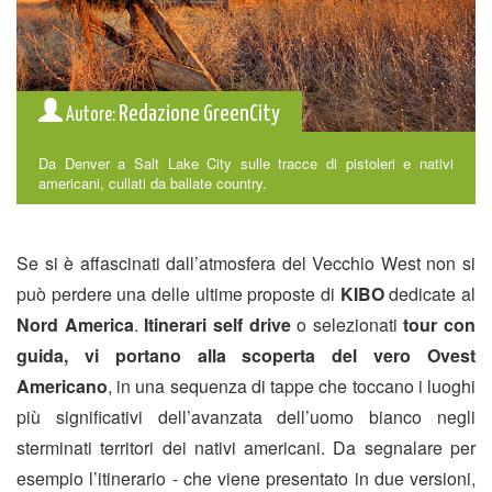
Redazione GreenCity
Autore:
Da Denver a Salt Lake City sulle tracce di pistoleri e nativi
americani, cullati da ballate country.
Se si è affascinati dall’atmosfera del Vecchio West non si
può perdere una delle ultime proposte di
KIBO
dedicate al
Nord America
.
Itinerari self drive
o selezionati
tour con
guida, vi portano alla scoperta del vero Ovest
Americano
, in una sequenza di tappe che toccano i luoghi
più significativi dell’avanzata dell’uomo bianco negli
sterminati territori dei nativi americani. Da segnalare per
esempio l’itinerario - che viene presentato in due versioni,