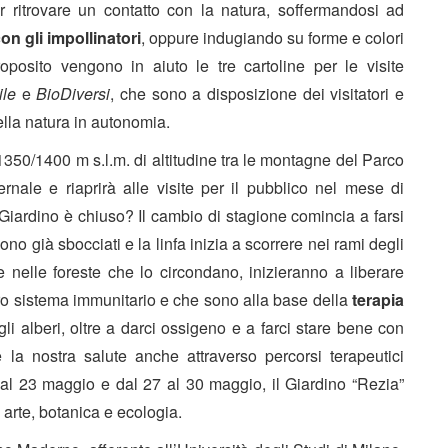
 ritrovare un contatto con la natura, soffermandosi ad
con gli impollinatori
, oppure indugiando su forme e colori
posito vengono in aiuto le tre cartoline per le visite
bile
e
BioDiversi
, che sono a disposizione dei visitatori e
ella natura in autonomia.
 1350/1400 m s.l.m. di altitudine tra le montagne del Parco
rnale e riaprirà alle visite per il pubblico nel mese di
Giardino è chiuso? Il cambio di stagione comincia a farsi
ono già sbocciati e la linfa inizia a scorrere nei rami degli
 e nelle foreste che lo circondano, inizieranno a liberare
stro sistema immunitario e che sono alla base della
terapia
li alberi, oltre a darci ossigeno e a farci stare bene con
re la nostra salute anche attraverso percorsi terapeutici
0 al 23 maggio e dal 27 al 30 maggio, il Giardino “Rezia”
 arte, botanica e ecologia.