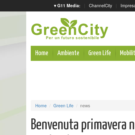
▾ G11 Media:
|
ChannelCity
|
Impres
Home
Ambiente
Green Life
Mobili
Home
Green Life
news
Benvenuta primavera ne