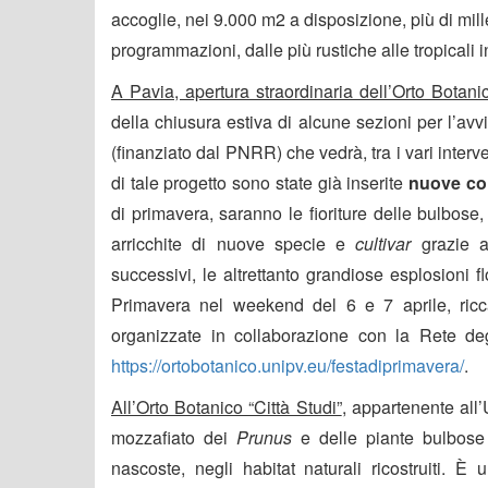
accoglie, nei 9.000 m2 a disposizione, più di mill
programmazioni, dalle più rustiche alle tropicali i
A Pavia, apertura straordinaria dell’Orto Botanico
della chiusura estiva di alcune sezioni per l’avvi
(finanziato dal PNRR) che vedrà, tra i vari interve
di tale progetto sono state già inserite
nuove col
di primavera, saranno le fioriture delle bulbose, in 
arricchite di nuove specie e
cultivar
grazie a
successivi, le altrettanto grandiose esplosioni f
Primavera nel weekend del 6 e 7 aprile, ricca
organizzate in collaborazione con la Rete degl
https://ortobotanico.unipv.eu/festadiprimavera/
.
All’Orto Botanico “Città Studi”
, appartenente all’
mozzafiato dei
Prunus
e delle piante bulbose a 
nascoste, negli habitat naturali ricostruiti. È