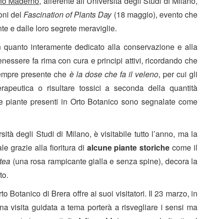
ano Maderno
, afferente all’Università degli Studi di Milano,
oni del
Fascination of Plants Day
(18 maggio), evento che
nte e dalle loro segrete meraviglie.
in quanto interamente dedicato alla conservazione e alla
nessere fa rima con cura e principi attivi, ricordando che
sempre presente che
è la dose che fa il veleno
, per cui gli
erapeutica o risultare tossici a seconda della quantità
le piante presenti in Orto Botanico sono segnalate come
sità degli Studi di Milano, è visitabile tutto l’anno, ma la
 grazie alla fioritura di
alcune piante storiche
come il
tea
(una rosa rampicante gialla e senza spine), decora la
to.
o Botanico di Brera offre ai suoi visitatori. Il 23 marzo, in
una visita guidata a tema porterà a risvegliare i sensi ma