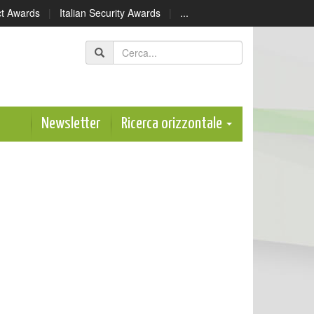
ect Awards
|
Italian Security Awards
|
...
Newsletter
Ricerca orizzontale