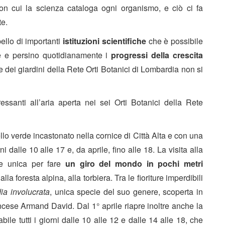
con cui la scienza cataloga ogni organismo, e ciò ci fa
te.
pello di importanti
istituzioni scientifiche
che è possibile
e e persino quotidianamente i
progressi della crescita
 dei giardini della Rete Orti Botanici di Lombardia non si
ssanti all’aria aperta nei sei Orti Botanici della Rete
ello verde incastonato nella cornice di Città Alta e con una
ni dalle 10 alle 17 e, da aprile, fino alle 18. La visita alla
ne unica per fare
un giro del mondo in pochi metri
a foresta alpina, alla torbiera. Tra le fioriture imperdibili
ia involucrata
, unica specie del suo genere, scoperta in
ncese Armand David. Dal 1° aprile riapre inoltre anche la
abile tutti i giorni dalle 10 alle 12 e dalle 14 alle 18, che