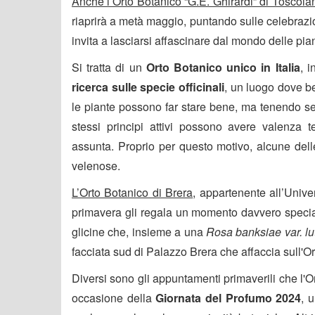
Anche l’Orto Botanico “G.E. Ghirardi” di Toscol
riaprirà a metà maggio, puntando sulle celebrazi
invita a lasciarsi affascinare dal mondo delle pia
Si tratta di un
Orto Botanico unico in Italia
, 
ricerca sulle specie officinali
, un luogo dove be
le piante possono far stare bene, ma tenendo 
stessi principi attivi possono avere valenza t
assunta. Proprio per questo motivo, alcune del
velenose.
L’Orto Botanico di Brera
, appartenente all’Univer
primavera gli regala un momento davvero speciale
glicine che, insieme a una
Rosa banksiae var. lu
facciata sud di Palazzo Brera che affaccia sull'Or
Diversi sono gli appuntamenti primaverili che l'Ort
occasione della
Giornata del Profumo 2024
, 