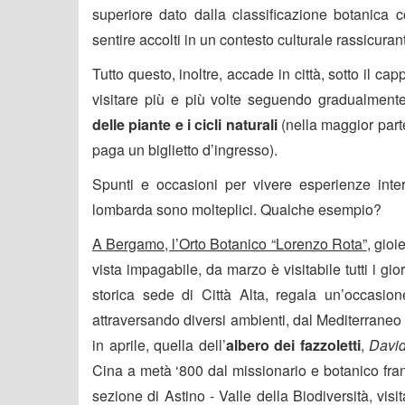
superiore dato dalla classificazione botanica 
sentire accolti in un contesto culturale rassicuran
Tutto questo, inoltre, accade in città, sotto il cap
visitare più e più volte seguendo gradualment
delle piante e i cicli naturali
(nella maggior parte
paga un biglietto d’ingresso).
Spunti e occasioni per vivere esperienze intere
lombarda sono molteplici. Qualche esempio?
A Bergamo, l’Orto Botanico “Lorenzo Rota”
, gioi
vista impagabile, da marzo è visitabile tutti i gior
storica sede di Città Alta, regala un’occasio
attraversando diversi ambienti, dal Mediterraneo all
in aprile, quella dell’
albero dei fazzoletti
,
David
Cina a metà ‘800 dal missionario e botanico fra
sezione di Astino - Valle della Biodiversità, visit