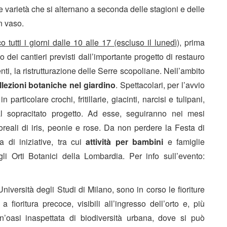
e varietà che si alternano a seconda delle stagioni e delle
n vaso.
 tutti i giorni dalle 10 alle 17 (escluso il lunedì)
, prima
o dei cantieri previsti dall’importante progetto di restauro
nti, la ristrutturazione delle Serre scopoliane. Nell’ambito
lezioni botaniche nel giardino
. Spettacolari, per l’avvio
particolare crochi, fritillarie, giacinti, narcisi e tulipani,
l sopracitato progetto. Ad esse, seguiranno nei mesi
loreali di iris, peonie e rose. Da non perdere la Festa di
 di iniziative, tra cui
attività per bambini
e famiglie
i Orti Botanici della Lombardia. Per info sull’evento:
Università degli Studi di Milano, sono in corso le fioriture
fioritura precoce, visibili all’ingresso dell’orto e, più
 un’oasi inaspettata di biodiversità urbana, dove si può