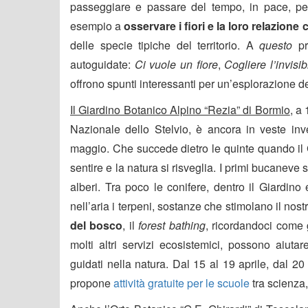
passeggiare e passare del tempo, in pace, per
esempio a
osservare i fiori e la loro relazione 
delle specie tipiche del territorio. A
questo
pro
autoguidate:
Ci vuole un fiore
,
Cogliere l’invisi
offrono spunti interessanti per un’esplorazione d
Il Giardino Botanico Alpino “Rezia” di Bormio
, a
Nazionale dello Stelvio, è ancora in veste inve
maggio. Che succede dietro le quinte quando il 
sentire e la natura si risveglia. I primi bucaneve s
alberi. Tra poco le conifere, dentro il Giardino
nell’aria i terpeni, sostanze che stimolano il no
del bosco
, il
forest bathing
, ricordandoci come g
molti altri servizi ecosistemici, possono aiuta
guidati nella natura. Dal 15 al 19 aprile, dal 2
propone
attività gratuite per le scuole
tra scienza,