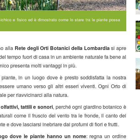
sichico e fisico ed è dimostrato come lo stare tra le piante possa
no alla
Rete degli Orti Botanici della Lombardia
si apre
del tempo fuori di casa in un ambiente naturale fa bene al
anico presenta molti vantaggi in più.
e piante, in un luogo dove è presto soddisfatta la nostra
’essere umano verso gli altri esseri viventi. Ogni Orto di
le per riavvicinarci alla natura.
 olfattivi, tattili e sonori
, perché ogni giardino botanico è
urali come il fruscio del vento tra le fronde, il canto dei
te e dove lasciarsi inebriare dai profumi di fiori e frutti.
ogo dove le piante hanno un nome
: regna un ordine