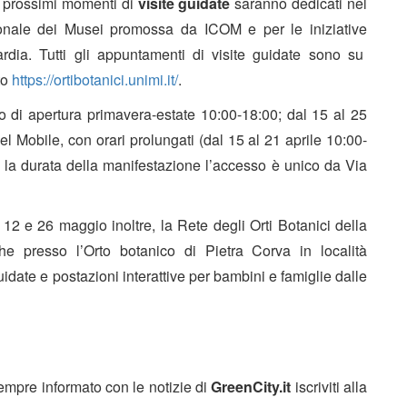
ri prossimi momenti di
visite guidate
saranno dedicati nel
onale dei Musei promossa da ICOM e per le iniziative
dia. Tutti gli appuntamenti di visite guidate sono su
to
https://ortibotanici.unimi.it/
.
rio di apertura primavera-estate 10:00-18:00; dal 15 al 25
el Mobile, con orari prolungati (dal 15 al 21 aprile 10:00-
ta la durata della manifestazione l’accesso è unico da Via
12 e 26 maggio inoltre, la Rete degli Orti Botanici della
che presso l’Orto botanico di Pietra Corva in località
ate e postazioni interattive per bambini e famiglie dalle
sempre informato con le notizie di
GreenCity.it
iscriviti alla