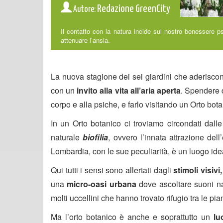
Redazione GreenCity
Autore:
Il contatto con la natura incide sul nostro benessere p
attenuare l’ansia.
La nuova stagione dei sei giardini che aderisco
con un
invito alla vita all’aria aperta
. Spendere 
corpo e alla psiche, e farlo visitando un Orto bot
In un Orto botanico ci troviamo circondati dall
naturale
biofilia
, ovvero l’innata attrazione dell
Lombardia, con le sue peculiarità, è un luogo idea
Qui tutti i sensi sono allertati dagli
stimoli visivi,
una
micro-oasi urbana
dove ascoltare suoni nat
molti uccellini che hanno trovato rifugio tra le pian
Ma l’orto botanico è anche e soprattutto un
lu