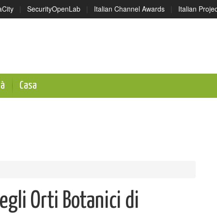
aCity
|
SecurityOpenLab
|
Italian Channel Awards
|
Italian Proj
tà
Casa
gli Orti Botanici di