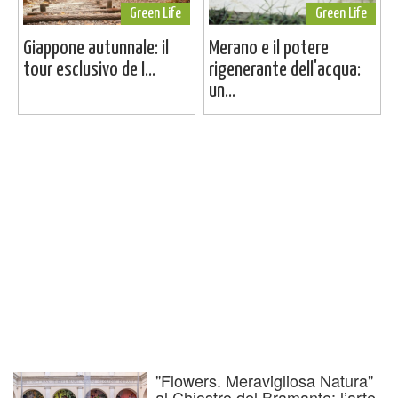
Green Life
Green Life
Giappone autunnale: il
Merano e il potere
tour esclusivo de I...
rigenerante dell'acqua:
un...
"Flowers. Meravigliosa Natura"
al Chiostro del Bramante: l’arte