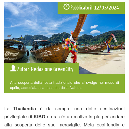
12/03/2024
Pubblicato il:
Redazione GreenCity
Autore:
Alla scoperta della festa tradizionale che si svolge nel mese di
aprile, associata alla rinascita della Natura.
La
Thailandia
è da sempre una delle destinazioni
privilegiate di
KIBO
e ora c’è un motivo in più per andare
alla scoperta delle sue meraviglie. Meta ecofriendly e