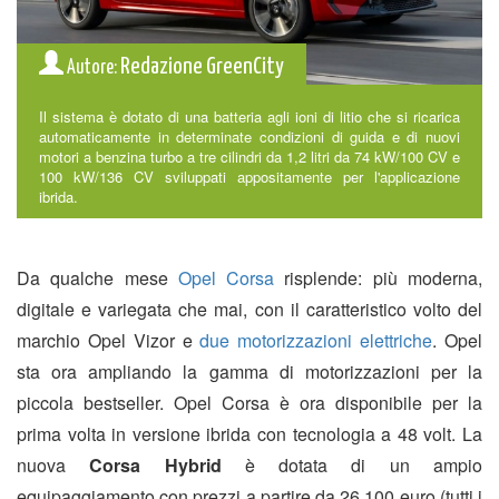
Redazione GreenCity
Autore:
Il sistema è dotato di una batteria agli ioni di litio che si ricarica
automaticamente in determinate condizioni di guida e di nuovi
motori a benzina turbo a tre cilindri da 1,2 litri da 74 kW/100 CV e
100 kW/136 CV sviluppati appositamente per l'applicazione
ibrida.
Da qualche mese
Opel Corsa
risplende: più moderna,
digitale e variegata che mai, con il caratteristico volto del
marchio Opel Vizor e
due motorizzazioni elettriche
. Opel
sta ora ampliando la gamma di motorizzazioni per la
piccola bestseller. Opel Corsa è ora disponibile per la
prima volta in versione ibrida con tecnologia a 48 volt. La
nuova
Corsa Hybrid
è dotata di un ampio
equipaggiamento con prezzi a partire da 26.100 euro (tutti i