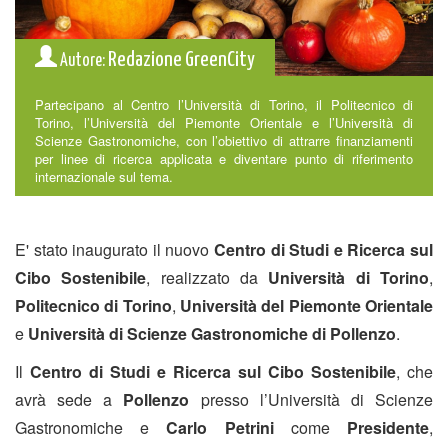
Redazione GreenCity
Autore:
Partecipano al Centro l’Università di Torino, il Politecnico di
Torino, l’Università del Piemonte Orientale e l’Università di
Scienze Gastronomiche, con l’obiettivo di attrarre finanziamenti
per linee di ricerca applicata e diventare punto di riferimento
internazionale sul tema.
E' stato inaugurato il nuovo
Centro di Studi e Ricerca sul
Cibo Sostenibile
, realizzato da
Università di Torino
,
Politecnico di Torino
,
Università del Piemonte Orientale
e
Università di Scienze Gastronomiche di Pollenzo
.
Il
Centro
di Studi e Ricerca sul Cibo Sostenibile
, che
avrà sede a
Pollenzo
presso l’Università di Scienze
Gastronomiche e
Carlo Petrini
come
Presidente
,