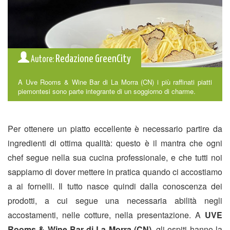
Redazione GreenCity
Autore:
A Uve Rooms & Wine Bar di La Morra (CN) i più raffinati piatti
piemontesi sono parte integrante di un soggiorno di charme.
Per ottenere un piatto eccellente è necessario partire da
ingredienti di ottima qualità: questo è il mantra che ogni
chef segue nella sua cucina professionale, e che tutti noi
sappiamo di dover mettere in pratica quando ci accostiamo
a ai fornelli. Il tutto nasce quindi dalla conoscenza dei
prodotti, a cui segue una necessaria abilità negli
accostamenti, nelle cotture, nella presentazione. A
UVE
Rooms & Wine Bar
di La Morra (CN)
, gli ospiti hanno la