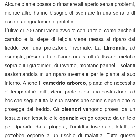
Alcune piante possono rimanere all’aperto senza problemi,
mentre altre hanno bisogno di svernare in una serra o di
essere adeguatamente protette.
L’ulivo di 700 anni viene avvolto con un telo, come anche il
carrubo e la siepe di feijoia viene messa al riparo dal
freddo con una protezione invernale. La
Limonaia
, ad
esempio, presenta tutto l’anno una struttura fissa di metallo
sopra cui i giardinieri, di inverno, montano pannelli isolanti
trasformandola in un riparo invernale per le piante al suo
interno. Anche il
camedrio arboreo
, pianta che necessita
di temperature miti, viene protetto da una costruzione ad
hoc che segue tutta la sua estensione come siepe e che lo
protegge dal freddo. Gli
oleandri
vengono protetti da un
tessuto non tessuto e le
opunzie
vengo coperte da un telo
per ripararle dalla pioggia; l’umidità invernale, infatti, le
potrebbe esporre a un rischio di malattia. Tutte queste