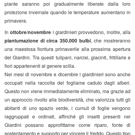
piante saranno poi gradualmente liberate dalla loro
protezione invernale quando le temperature aumentano in
primavera.
In
ottobre
/
novembre
i giardinieri provvedono, inoltre, alla
piantumazione di circa 350.000 bulbi
, che mostreranno
una maestosa fioritura primaverile alla prossima apertura
dei Giardini. Tra questi tulipani, narcisi, giacinti, fritillarie e
fiori appartenenti al genere scilla.
Nei mesi di novembre e dicembre i giardinieri sono anche
occupati nella raccolta del fogliame caduto dagli alberi.
Questo non viene immediatamente eliminato, ma grazie ad
un approccio rivolto alla biodiversità, che valorizza tutti gli
abitanti di uno spazio verde, i cumuli di foglie vengono
raggruppati e ordinati, affinché gli insetti presenti nei
Giardini possano approfittarne come riparo, fonte di
sostentamento e supporto per vincere il freddo. Questo tipo