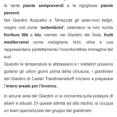
le tante
piante sempreverdi
e le rigogliose
piante
perenni
.
Nei Giardini Acquatici e Terrazzati gli
aster-novi belgii
,
meglio noti come “
settembrini
”, ostentano le loro ricche
fioriture lillà
e
blu
, mentre, nei Giardini del Sole,
frutti
mediterranei
come melagrane, fichi, olive e uva
rappresentano perfettamente l’inconfondibile immagine del
sud.
Quando le temperature si abbassano e i visitatori possono
godersi gli ultimi giorni prima della chiusura, i giardinieri
dei Giardini di Castel Trauttmansdorff iniziano a preparare
l’
intero areale per l’inverno.
In alcune aree dei Giardini ci si concentra sulla potatura di
alberi e arbusti. Di queste attività ad alto rischio, si occupa
un team specializzato del gruppo dei giardinieri.