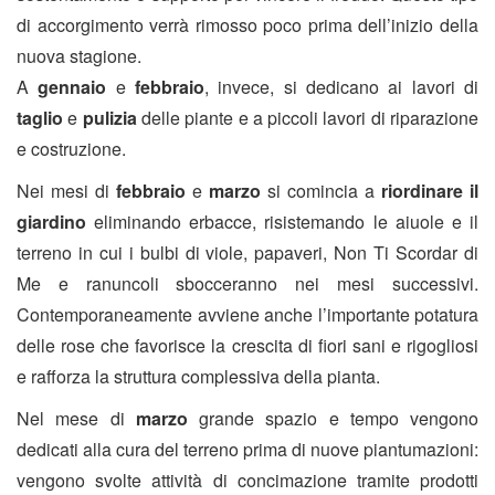
di accorgimento verrà rimosso poco prima dell’inizio della
nuova stagione.
A
gennaio
e
febbraio
, invece, si dedicano ai lavori di
taglio
e
pulizia
delle piante e a piccoli lavori di riparazione
e costruzione.
Nei mesi di
febbraio
e
marzo
si comincia a
riordinare il
giardino
eliminando erbacce, risistemando le aiuole e il
terreno in cui i bulbi di viole, papaveri, Non Ti Scordar di
Me e ranuncoli sbocceranno nei mesi successivi.
Contemporaneamente avviene anche l’importante potatura
delle rose che favorisce la crescita di fiori sani e rigogliosi
e rafforza la struttura complessiva della pianta.
Nel mese di
marzo
grande spazio e tempo vengono
dedicati alla cura del terreno prima di nuove piantumazioni:
vengono svolte attività di concimazione tramite prodotti