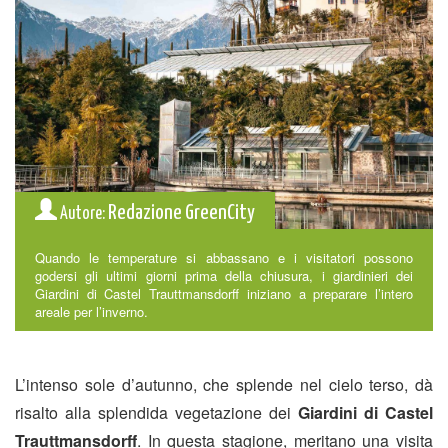
Redazione GreenCity
Autore:
Quando le temperature si abbassano e i visitatori possono
godersi gli ultimi giorni prima della chiusura, i giardinieri dei
Giardini di Castel Trauttmansdorff iniziano a preparare l’intero
areale per l’inverno.
L’intenso sole d’autunno, che splende nel cielo terso, dà
risalto alla splendida vegetazione dei
Giardini di Castel
Trauttmansdorff
. In questa stagione, meritano una visita