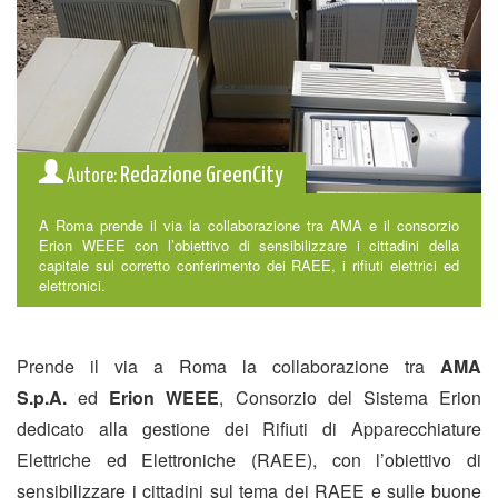
Redazione GreenCity
Autore:
A Roma prende il via la collaborazione tra AMA e il consorzio
Erion WEEE con l’obiettivo di sensibilizzare i cittadini della
capitale sul corretto conferimento dei RAEE, i rifiuti elettrici ed
elettronici.
Prende il via a Roma la collaborazione tra
AMA
S.p.A.
ed
Erion WEEE
, Consorzio del Sistema Erion
dedicato alla gestione dei Rifiuti di Apparecchiature
Elettriche ed Elettroniche (RAEE), con l’obiettivo di
sensibilizzare i cittadini sul tema dei RAEE e sulle buone