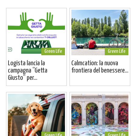
Green Life
Green Life
Logista lancia la
Calmcation: la nuova
campagna “Getta
frontiera del benessere...
Giusto” per...
Green Life
Green Life