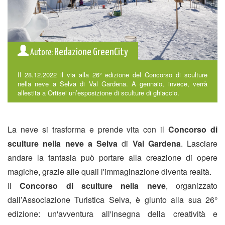
Redazione GreenCity
Autore:
Il 28.12.2022 il via alla 26° edizione del Concorso di sculture
nella neve a Selva di Val Gardena. A gennaio, invece, verrà
allestita a Ortisei un’esposizione di sculture di ghiaccio.
La neve si trasforma e prende vita con il
Concorso di
sculture nella neve a Selva
di
Val Gardena
. Lasciare
andare la fantasia può portare alla creazione di opere
magiche, grazie alle quali l'immaginazione diventa realtà.
Il
Concorso di sculture nella neve
, organizzato
dall’Associazione Turistica Selva, è giunto alla sua 26°
edizione: un'avventura all'insegna della creatività e