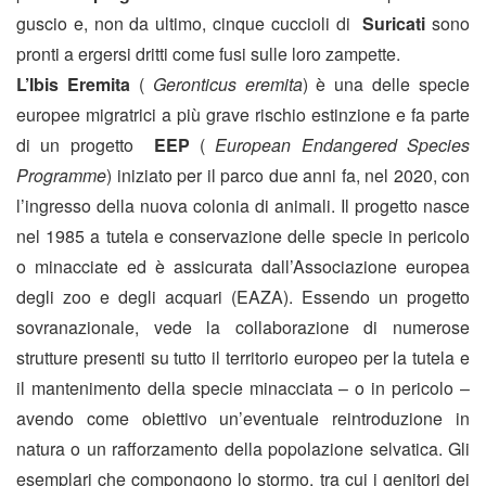
guscio e, non da ultimo, cinque cuccioli di
Suricati
sono
pronti a ergersi dritti come fusi sulle loro zampette.
L’Ibis Eremita
(
Geronticus eremita
) è una delle specie
europee migratrici a più grave rischio estinzione e fa parte
di un progetto
EEP
(
European Endangered Species
Programme
) iniziato per il parco due anni fa, nel 2020, con
l’ingresso della nuova colonia di animali. Il progetto nasce
nel 1985 a tutela e conservazione delle specie in pericolo
o minacciate ed è assicurata dall’Associazione europea
degli zoo e degli acquari (EAZA). Essendo un progetto
sovranazionale, vede la collaborazione di numerose
strutture presenti su tutto il territorio europeo per la tutela e
il mantenimento della specie minacciata – o in pericolo –
avendo come obiettivo un’eventuale reintroduzione in
natura o un rafforzamento della popolazione selvatica. Gli
esemplari che compongono lo stormo, tra cui i genitori dei