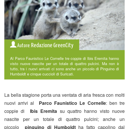
Redazione GreenCity
Autore:
Al Parco Faunistico Le Cornelle tre coppie di Ibis Eremita hanno
visto nuove nascite per un totale di quattro pulcini. Ma non è
tutto, tra i nuovi arrivati ci sono anche un piccolo di Pinguino di
Humboldt e cinque cuccioli di Suricati.
La bella stagione porta una ventata di aria fresca con molti
nuovi arrivi al
Parco Faunistico Le Cornelle
: ben tre
coppie di
Ibis Eremita
su quattro hanno visto nuove
nascite per un totale di quattro pulcini; anche un
piccolo
pinguino di Humboldt
ha fatto capolino dal