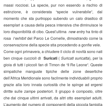
massi rocciosi. La specie, pur non essendo a rischio di
estinzione, è considerata “specie vulnerabile”, dal
momento che sta purtroppo subendo un calo drastico di
esemplari a causa della pesca intensiva che diminuisce le
loro disponibilità di cibo. Quest’ultima
new entr
y ha tinto di
rosa
l’exhibit
del Parco Le Cornelle, dimostrando come la
conservazione della specie stia procedendo a gonfie vele.
Come ogni primavera, a chiudere il ciclo di novità sono nati
ben cinque cuccioli di
Suricati
(
Suricati suricatta
), per la
gioia di tutti i piccoli fan di Timon de “Il Re Leone”. Queste
simpatiche manguste tipiche delle zone desertiche
dell’Africa Meridionale sono facilmente individuabili proprio
grazie alla loro innata curiosità che le spinge ad ergersi
diritte sulle zampe posteriori. Il gruppo è composto, oltre
che dai cinque ultimi arrivati, da altri otto esemplari adulti.
L’aumento del numero di componenti della piccola famiglia