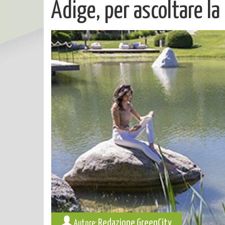
Adige, per ascoltare la
Redazione GreenCity
Autore: