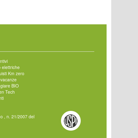
ntivi
 elettriche
isti Km zero
 vacanze
giare BIO
en Tech
ti
mo , n. 21/2007 del