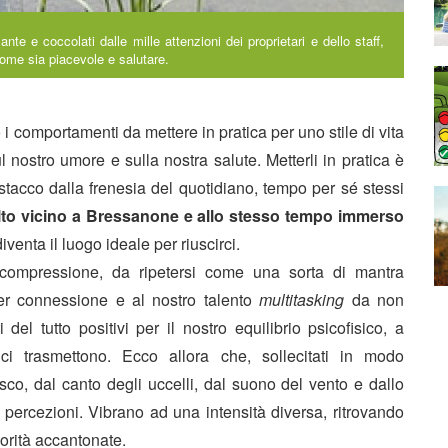
nte e coccolati dalle mille attenzioni dei proprietari e dello staff,
come sia piacevole e salutare.
i comportamenti da mettere in pratica per uno stile di vita
l nostro umore e sulla nostra salute. Metterli in pratica è
stacco dalla frenesia del quotidiano, tempo per sé stessi
lto vicino a Bressanone e allo stesso tempo immerso
iventa il luogo ideale per riuscirci.
compressione, da ripetersi come una sorta di mantra
per connessione e al nostro talento
multitasking
da non
l tutto positivi per il nostro equilibrio psicofisico, a
ci trasmettono. Ecco allora che, sollecitati in modo
o, dal canto degli uccelli, dal suono del vento e dallo
o percezioni. Vibrano ad una intensità diversa, ritrovando
iorità accantonate.