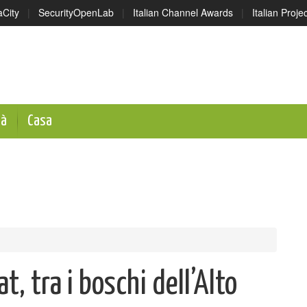
aCity
|
SecurityOpenLab
|
Italian Channel Awards
|
Italian Proj
tà
Casa
, tra i boschi dell’Alto