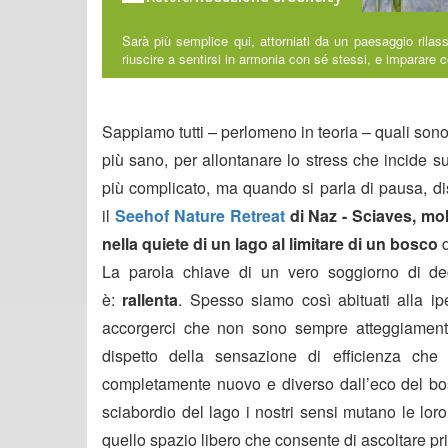
Sarà più semplice qui, attorniati da un paesaggio rilassa
riuscire a sentirsi in armonia con sé stessi, e imparare 
Sappiamo tutti – perlomeno in teoria – quali sono 
più sano, per allontanare lo stress che incide su
più complicato, ma quando si parla di pausa, di
il
Seehof Nature Retreat
di Naz - Sciaves, mo
nella quiete di un lago al limitare di un bosco
d
La parola chiave di un vero soggiorno di de
è:
rallenta
. Spesso siamo così abituati alla i
accorgerci che non sono sempre atteggiamenti de
dispetto della sensazione di efficienza che 
completamente nuovo e diverso dall’eco del bosc
sciabordio del lago i nostri sensi mutano le lor
quello spazio libero che consente di ascoltare pr