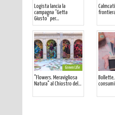
Logista lancia la
Calmcati
campagna “Getta
frontier
Giusto” per...
Green Life
"Flowers. Meravigliosa
Bollette,
Natura" al Chiostro del...
consumi: