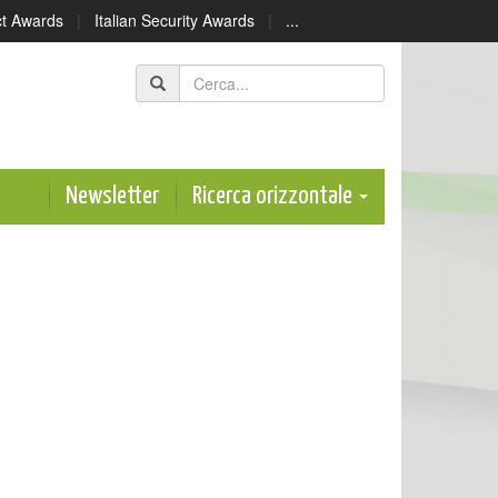
ect Awards
|
Italian Security Awards
|
...
Newsletter
Ricerca orizzontale