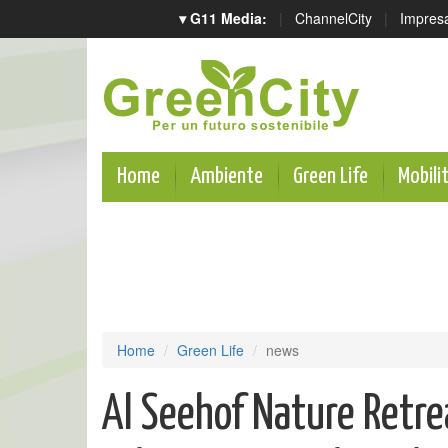
▾ G11 Media:
|
ChannelCity
|
Impres
Home
Ambiente
Green Life
Mobili
Home
Green Life
news
Al Seehof Nature Retreat