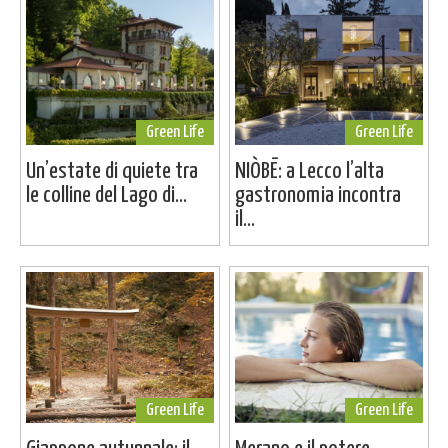
Green Life
Green Life
Un’estate di quiete tra
NIÒBĒ: a Lecco l’alta
le colline del Lago di...
gastronomia incontra
il...
Green Life
Green Life