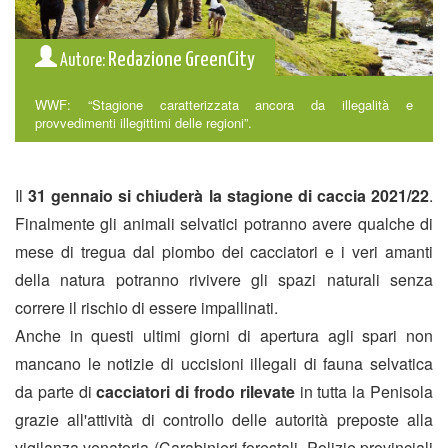
Redazione GreenCity
Autore:
WWF: “Stagione caratterizzata ancora da illegalità e
provvedimenti illegittimi delle regioni”.
Il
31 gennaio si chiuderà la stagione di caccia 2021/22
.
Finalmente gli animali selvatici potranno avere qualche di
mese di tregua dal piombo dei cacciatori e i veri amanti
della natura potranno rivivere gli spazi naturali senza
correre il rischio di essere impallinati.
Anche in questi ultimi giorni di apertura agli spari non
mancano le notizie di uccisioni illegali di fauna selvatica
da parte di
cacciatori di frodo rilevate
in tutta la Penisola
grazie all'attività di controllo delle autorità preposte alla
vigilanza venatoria (Carabinieri forestali, Polizie provinciali