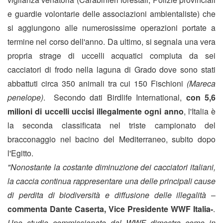
e guardie volontarie delle associazioni ambientaliste) che
si aggiungono alle numerosissime operazioni portate a
termine nel corso dell'anno. Da ultimo, si segnala una vera
propria strage di uccelli acquatici compiuta da sei
cacciatori di frodo nella laguna di Grado dove sono stati
abbattuti circa 350 animali tra cui 150 Fischioni
(Mareca
penelope)
. Secondo dati Birdlife International,
con 5,6
milioni di uccelli uccisi illegalmente ogni anno
, l'Italia è
la seconda classificata nel triste campionato del
bracconaggio nel bacino del Mediterraneo, subito dopo
l'Egitto.
"Nonostante la costante diminuzione dei cacciatori italiani,
la caccia continua rappresentare una delle principali cause
di perdita di biodiversità e diffusione delle illegalità
–
commenta Dante Caserta, Vice Presidente WWF Italia-
.
Uno studio commissionato dal WWF dimostra come in