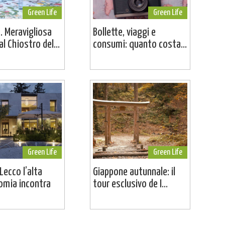
Green Life
Green Life
. Meravigliosa
Bollette, viaggi e
l Chiostro del...
consumi: quanto costa...
Green Life
Green Life
Lecco l’alta
Giappone autunnale: il
omia incontra
tour esclusivo de I...