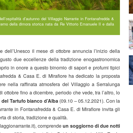
 dell’ospitalità d’autunno del Villaggio Narrante in Fontanafredda &
interno della dimora storica nata da Re Vittorio Emanuele II e dalla
 dell’Unesco il mese di ottobre annuncia l’inizio della
 gusto due eccellenze della tradizione enogastronomica
oprio in onore a questo binomio di sapori e profumi tipici
tanafredda & Casa E. di Mirafiore ha dedicato la proposta
re nella raffinata atmosfera del Villaggio a Serralunga
i ottobre fino a dicembre, periodo che vede, tra l’altro, lo
 del Tartufo bianco d’Alba
(09.10 – 05.12.2021). Con la
rrante in Fontanafredda & Casa E. di Mirafiore invita gli
ta di storia, tradizione e qualità.
villaggionarrante.it), comprende
un soggiorno di due notti