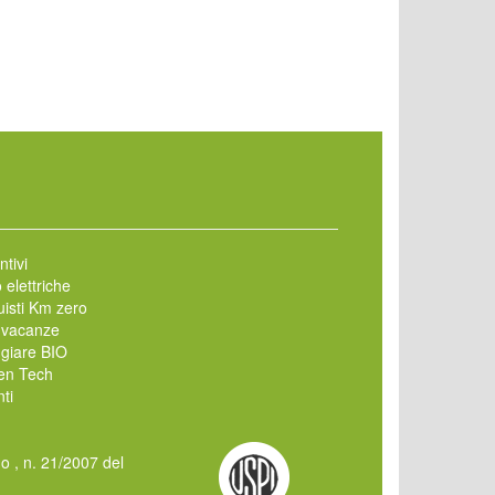
ntivi
 elettriche
isti Km zero
 vacanze
giare BIO
en Tech
ti
mo , n. 21/2007 del