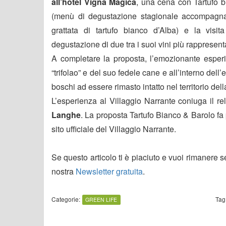
all’hotel Vigna Magica
, una cena con Tartufo bi
(menù di degustazione stagionale accompagnato
grattata di tartufo bianco d’Alba) e la visi
degustazione di due tra i suoi vini più rappresenta
A completare la proposta, l’emozionante esperi
“trifolao” e del suo fedele cane e all’interno dell
boschi ad essere rimasto intatto nel territorio de
L’esperienza al Villaggio Narrante coniuga il r
Langhe
. La proposta Tartufo Bianco & Barolo fa p
sito ufficiale del Villaggio Narrante.
Se questo articolo ti è piaciuto e vuoi rimanere 
nostra
Newsletter gratuita
.
Categorie:
Tag
GREEN LIFE