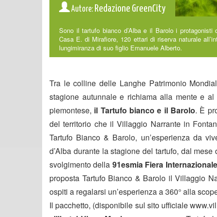
Redazione GreenCity
Autore:
Sono il tartufo bianco d’Alba e il Barolo i protagonisti
Casa E. di Mirafiore, 120 ettari di riserva naturale all’
lungimiranza di suo figlio Emanuele Alberto.
Tra le colline delle Langhe Patrimonio Mondiale
stagione autunnale e richiama alla mente e al
piemontese,
il Tartufo bianco e il Barolo
. È pr
del territorio che il Villaggio Narrante in Fon
Tartufo Bianco & Barolo, un’esperienza da vive
d’Alba durante la stagione del tartufo, dal mese d
svolgimento della
91esmia Fiera Internazionale
proposta Tartufo Bianco & Barolo il Villaggio Na
ospiti a regalarsi un’esperienza a 360° alla scoper
Il pacchetto, (disponibile sul sito ufficiale www.