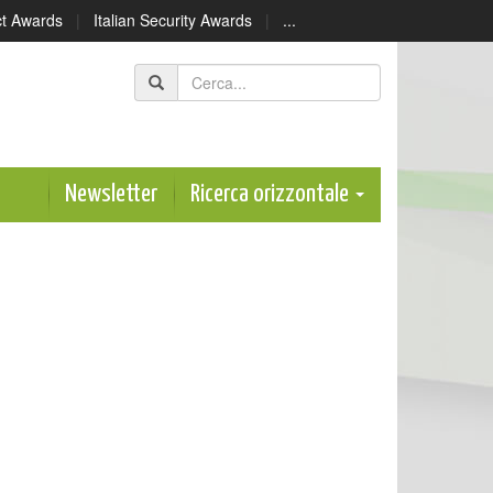
ect Awards
|
Italian Security Awards
|
...
Newsletter
Ricerca orizzontale