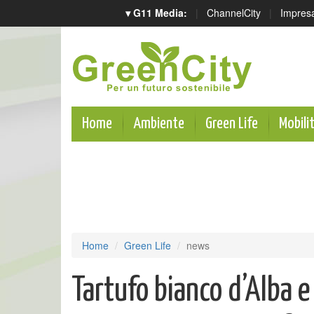
▾ G11 Media:
|
ChannelCity
|
Impres
Home
Ambiente
Green Life
Mobili
Home
Green Life
news
Tartufo bianco d’Alba e 