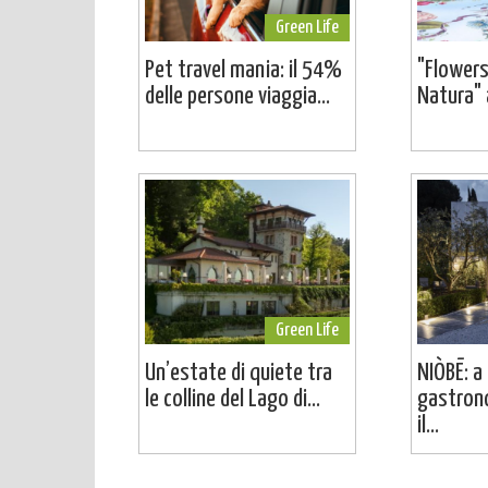
Green Life
Pet travel mania: il 54%
"Flowers
delle persone viaggia...
Natura" a
Green Life
Un’estate di quiete tra
NIÒBĒ: a 
le colline del Lago di...
gastron
il...