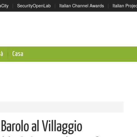
aCity
|
SecurityOpenLab
|
Italian Channel Awards
|
Italian Proj
tà
Casa
Barolo al Villaggio