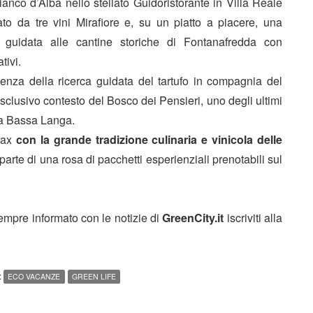
anco d’Alba nello stellato Guidoristorante in Villa Reale
 da tre vini Mirafiore e, su un piatto a piacere, una
ta guidata alle cantine storiche di Fontanafredda con
tivi.
enza della ricerca guidata del tartufo in compagnia del
’esclusivo contesto del Bosco dei Pensieri, uno degli ultimi
lla Bassa Langa.
elax
con la grande tradizione culinaria e vinicola delle
arte di una rosa di pacchetti esperienziali prenotabili sul
sempre informato con le notizie di
GreenCity.it
iscriviti alla
:
ECO VACANZE
GREEN LIFE