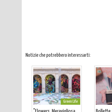
Notizie che potrebbero interessarti:
Green Life
"Flowers. Meravigliosa
Bollette,