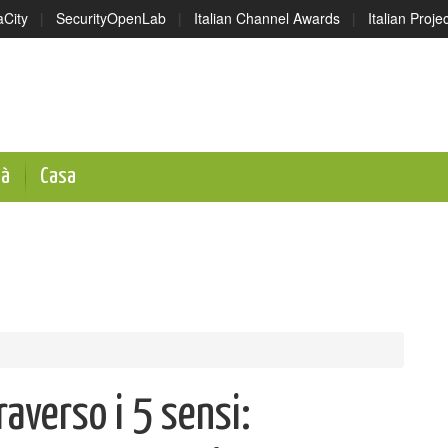
aCity
|
SecurityOpenLab
|
Italian Channel Awards
|
Italian Proj
tà
Casa
averso i 5 sensi: