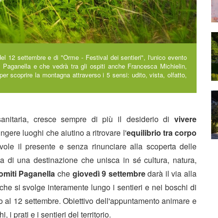
l 12 settembre e di "Orme - Festival dei sentieri", l'unico evento
la Paganella e che vedrà tra gli ospiti anche Francesca Michielin,
er scoprire la montagna attraverso i 5 sensi: udito, vista, olfatto,
anitaria, cresce sempre di più il desiderio di
vivere
ngere luoghi che aiutino a ritrovare l'
equilibrio tra corpo
le il presente e senza rinunciare alla scoperta delle
rca di una destinazione che unisca in sé cultura, natura,
omiti Paganella
che
giovedì 9 settembre
darà il via alla
o che si svolge interamente lungo i sentieri e nei boschi di
ino al 12 settembre. Obiettivo dell'appuntamento animare e
 i prati e i sentieri del territorio.