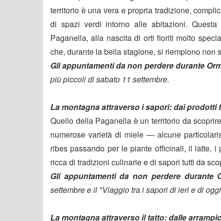
territorio è una vera e propria tradizione, complic
di spazi verdi intorno alle abitazioni. Questa 
Paganella, alla nascita di orti fioriti molto spec
che, durante la bella stagione, si riempiono non so
Gli appuntamenti da non perdere durante Or
più piccoli di sabato 11 settembre.
La montagna attraverso i sapori: dai prodotti t
Quello della Paganella è un territorio da scopri
numerose varietà di miele — alcune particolari
ribes passando per le piante officinali, il latte, 
ricca di tradizioni culinarie e di sapori tutti da s
Gli appuntamenti da non perdere durante 
settembre e il "Viaggio tra i sapori di ieri e di og
La montagna attraverso il tatto: dalle arrampic