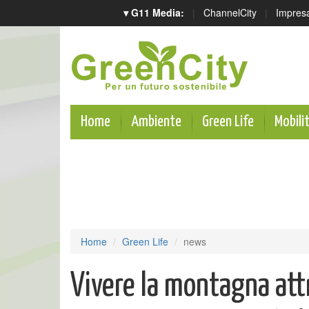
▾ G11 Media:
|
ChannelCity
|
Impres
Home
Ambiente
Green Life
Mobili
Home
Green Life
news
Vivere la montagna attr