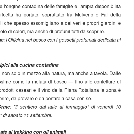
e l'origine contadina delle famiglie e l'ampia disponibilità
ricetta ha portato, soprattutto tra Molveno e Fai della
iali che spesso assomigliano a dei veri e propri giardini e
lo di colori, ma anche di profumi tutti da scoprire.
me
: l'Officina nel bosco con i gessetti profumati dedicata ai
ipici alla cucina contadina
re non solo in mezzo alla natura, ma anche a tavola. Dalle
ssime come la melata di bosco — fino alle confetture di
i prodotti caseari e il vino della Piana Rotaliana la zona è
coprire, da provare e da portare a casa con sé.
Orme
: "Il sentiero dal latte al formaggio" di venerdì 10
gi" di sabato 11 settembre.
ate al trekking con gli animali