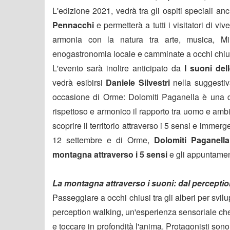
L'edizione 2021, vedrà tra gli ospiti speciali an
Pennacchi
e permetterà a tutti i visitatori di 
armonia con la natura tra arte, musica, Min
enogastronomia locale e camminate a occhi chiusi 
L'evento sarà inoltre anticipato da
I suoni del
vedrà esibirsi
Daniele Silvestri
nella suggesti
occasione di Orme: Dolomiti Paganella è una 
rispettoso e armonico il rapporto tra uomo e amb
scoprire il territorio attraverso i 5 sensi e imme
12 settembre e di Orme,
Dolomiti Paganell
montagna attraverso i 5 sensi
e gli appuntament
La montagna attraverso i suoni: dal perceptio
Passeggiare a occhi chiusi tra gli alberi per svil
perception walking, un'esperienza sensoriale che, 
e toccare in profondità l'anima. Protagonisti sono