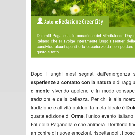
Redazione GreenCity
Autore:
Dolomiti Paganella, in occasione del Mindfulness Day de
italiano che si svolge interamente lungo i sentieri del
condivide alcuni spunti e le esperienze da non perdere p
gusto e tatto.
Dopo i lunghi mesi segnati dall'emergenza s
esperienze a contatto con la natura
e di raggiu
e mente
vivendo appieno e in modo consapevo
tradizioni e della bellezza. Per chi è alla rice
tradizione e attività outdoor la meta ideale è
Dol
quarta edizione di
Orme
, l'unico evento italian
Fai della Paganella e che animerà il territorio f
arricchire di nuove emozioni, rispettandoli, i boschi,