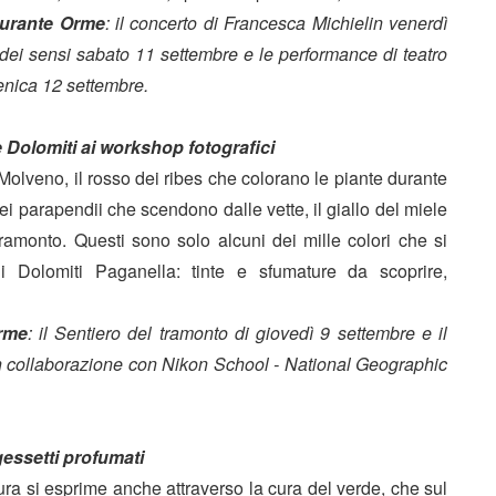
durante Orme
: il concerto di Francesca Michielin venerdì
o dei sensi sabato 11 settembre e le performance di teatro
enica 12 settembre.
e Dolomiti ai workshop fotografici
i Molveno, il rosso dei ribes che colorano le piante durante
 dei parapendii che scendono dalle vette, il giallo del miele
 tramonto. Questi sono solo alcuni dei mille colori che si
i Dolomiti Paganella: tinte e sfumature da scoprire,
rme
: il Sentiero del tramonto di giovedì 9 settembre e il
n collaborazione con Nikon School - National Geographic
gessetti profumati
ura si esprime anche attraverso la cura del verde, che sul