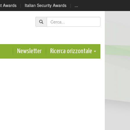
ect Awards
|
Italian Security Awards
|
...
Newsletter
Ricerca orizzontale