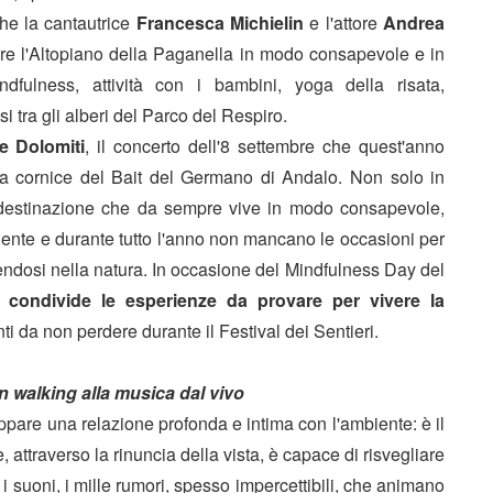
che la cantautrice
Francesca Michielin
e l'attore
Andrea
vivere l'Altopiano della Paganella in modo consapevole e in
dfulness, attività con i bambini, yoga della risata,
tra gli alberi del Parco del Respiro.
le Dolomiti
, il concerto dell'8 settembre che quest'anno
va cornice del Bait del Germano di Andalo.
Non solo in
destinazione che da sempre vive in modo consapevole,
iente e durante tutto l'anno non mancano le occasioni per
rgendosi nella natura. In occasione del Mindfulness Day del
a condivide le esperienze da provare per vivere la
i da non perdere durante il Festival dei Sentieri.
n walking alla musica dal vivo
uppare una relazione profonda e intima con l'ambiente: è il
attraverso la rinuncia della vista, è capace di risvegliare
 i suoni, i mille rumori, spesso impercettibili, che animano