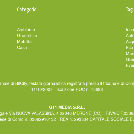
Categorie
Tag
Ambiente
Ince
Green Life
Auto
Mobilità
Acqu
Casa
Eco
Man
Gre
Even
nale di BitCity, testata giornalistica registrata presso il tribunale di Co
11/10/2007 - Iscrizione ROC n. 15698
G11 MEDIA S.R.L.
gale Via NUOVA VALASSINA, 4 22046 MERONE (CO) - P.IVA/C.F.030
rese di Como n. 03062910132 - REA n. 293834 CAPITALE SOCIALE Eur