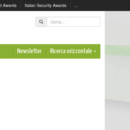
ect Awards
|
Italian Security Awards
|
...
Newsletter
Ricerca orizzontale