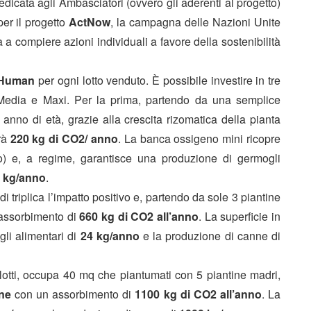
edicata agli Ambasciatori (ovvero gli aderenti al progetto)
er il progetto
ActNow
, la campagna delle Nazioni Unite
a compiere azioni individuali a favore della sostenibilità
veHuman
per ogni lotto venduto.
È possibile investire in tre
, Media e Maxi. Per la prima, partendo da una semplice
o anno di età, grazie alla crescita rizomatica della pianta
rà
220 kg di CO2/ anno
. La banca ossigeno mini ricopre
o) e, a regime, garantisce una produzione di germogli
 kg/anno
.
 triplica l’impatto positivo e, partendo da sole 3 piantine
assorbimento di
660 kg di CO2 all’anno
. La superficie in
li alimentari di
24 kg/anno
e la produzione di canne di
lotti, occupa 40 mq che piantumati con 5 piantine madri,
ne
con un assorbimento di
1100 kg di CO2 all’anno
. La