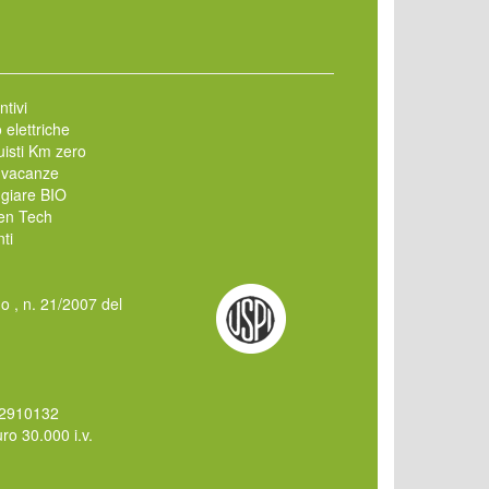
ntivi
 elettriche
isti Km zero
 vacanze
giare BIO
en Tech
ti
mo , n. 21/2007 del
62910132
o 30.000 i.v.