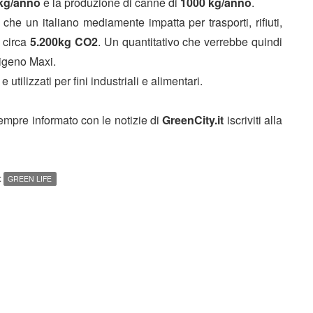
kg/anno
e la produzione di canne di
1000 kg/anno
.
 che un italiano mediamente impatta per trasporti, rifiuti,
a circa
5.200kg CO2
. Un quantitativo che verrebbe quindi
igeno Maxi.
utilizzati per fini industriali e alimentari.
sempre informato con le notizie di
GreenCity.it
iscriviti alla
:
GREEN LIFE