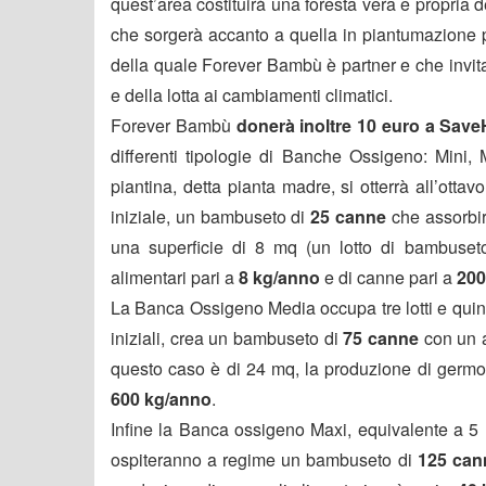
quest’area costituirà una foresta vera e propria d
che sorgerà accanto a quella in piantumazione p
della quale Forever Bambù è partner e che invita 
e della lotta ai cambiamenti climatici.
Forever Bambù
donerà inoltre 10 euro a Sa
differenti tipologie di Banche Ossigeno: Mini
piantina, detta pianta madre, si otterrà all’ottav
iniziale, un bambuseto di
25 canne
che assorbi
una superficie di 8 mq (un lotto di bambuset
alimentari pari a
8 kg/anno
e di canne pari a
200
La Banca Ossigeno Media occupa tre lotti e quindi
iniziali, crea un bambuseto di
75 canne
con un 
questo caso è di 24 mq, la produzione di germog
600 kg/anno
.
Infine la Banca ossigeno Maxi, equivalente a 5 
ospiteranno a regime un bambuseto di
125 can