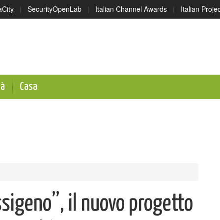
aCity
|
SecurityOpenLab
|
Italian Channel Awards
|
Italian Proj
tà
Casa
sigeno”, il nuovo progetto