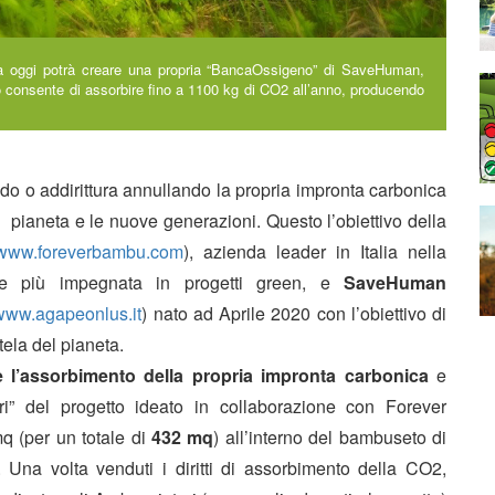
da oggi potrà creare una propria “BancaOssigeno” di SaveHuman,
consente di assorbire fino a 1100 kg di CO2 all’anno, producendo
do o addirittura annullando la propria impronta carbonica
l pianeta e le nuove generazioni. Questo l’obiettivo della
www.foreverbambu.com
), azienda leader in Italia nella
e più impegnata in progetti green, e
SaveHuman
www.agapeonlus.it
) nato ad Aprile 2020 con l’obiettivo di
utela del pianeta.
 l’assorbimento della propria impronta carbonica
e
ori” del progetto ideato in collaborazione con Forever
q (per un totale di
432 mq
) all’interno del bambuseto di
Una volta venduti i diritti di assorbimento della CO2,