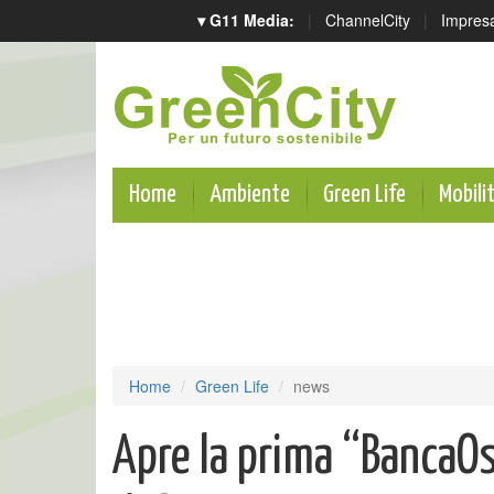
▾ G11 Media:
|
ChannelCity
|
Impres
Home
Ambiente
Green Life
Mobili
Home
Green Life
news
Apre la prima “BancaOs