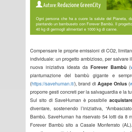
Redazione GreenCity
Autore:
Ogni persona che ha a cuore la salute del Pianeta, 
piantando un bambuseto con Forever Bambù. Il progetto 
40 kg di germogli alimentari e 1000 kg di canne.
Compensare le proprie emissioni di CO2, limitan
individuale: un progetto ambizioso, per salvare i
nuova iniziativa ideata da
Forever Bambù
(
piantumazione del bambù gigante e sempr
(
https://savehuman.it/
), brand di
Agape Onlus
(
proporre gesti concreti per la salvaguardia e la t
Sul sito di SaveHuman è possibile
acquistare
diventare, sostenendo l’iniziativa, “Ambasciat
Bambù. SaveHuman ha riservato 54 lotti da 8 m
Forever Bambù sito a Casale Monferrato (AL). 