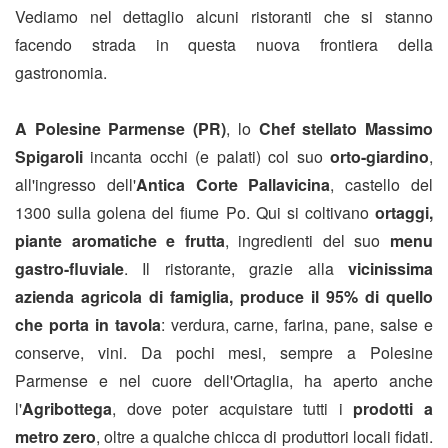
Vediamo nel dettaglio alcuni ristoranti che si stanno
facendo strada in questa nuova frontiera della
gastronomia.
A Polesine Parmense (PR)
, lo
Chef stellato Massimo
Spigaroli
incanta occhi (e palati) col suo
orto-giardino
,
all'ingresso dell'
Antica Corte Pallavicina
, castello del
1300 sulla golena del fiume Po. Qui si coltivano
ortaggi,
piante aromatiche e frutta
, ingredienti del suo
menu
gastro-fluviale
. Il ristorante, grazie alla
vicinissima
azienda agricola di famiglia, produce il 95% di quello
che porta in tavola
: verdura, carne, farina, pane, salse e
conserve, vini. Da pochi mesi, sempre a Polesine
Parmense e nel cuore dell'Ortaglia, ha aperto anche
l'
Agribottega
, dove poter acquistare tutti i
prodotti a
metro zero
, oltre a qualche chicca di produttori locali fidati.