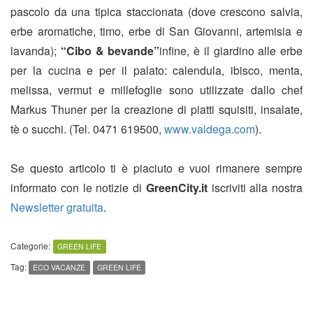
pascolo da una tipica staccionata (dove crescono salvia,
erbe aromatiche, timo, erbe di San Giovanni, artemisia e
lavanda);
“Cibo & bevande”
infine, è il giardino alle erbe
per la cucina e per il palato: calendula, ibisco, menta,
melissa, vermut e millefoglie sono utilizzate dallo chef
Markus Thuner per la creazione di piatti squisiti, insalate,
tè o succhi. (Tel. 0471 619500,
www.valdega.com
).
Se questo articolo ti è piaciuto e vuoi rimanere sempre
informato con le notizie di
GreenCity.it
iscriviti alla nostra
Newsletter gratuita
.
Categorie:
GREEN LIFE
Tag:
ECO VACANZE
GREEN LIFE