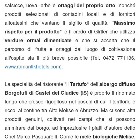
salsicce, uova, erbe e
ortaggi del proprio orto
, nonché
prodotti selezionati di contadini locali e di fornitori
altoatesini che vantano il sigillo di qualità.
“Massimo
rispetto per il prodotto”
è il credo di Girtler che utilizza
verdure ormai dimenticate
e che si accerta che il
percorso di frutta e ortaggi dal luogo di coltivazione
all'ospite sia il più breve possibile (Tel. 0472 771136,
www.romantikhotels.com
).
La specialità del ristorante "Il
Tartufo
" dell'
albergo diffuso
Borgotufi di Castel del Giudice (IS)
è proprio il rinomato
fungo che cresce rigoglioso nei boschi di cui il territorio è
ricco, al confine tra Alto Molise e Abruzzo. Ma ci sono altri
prodotti genuini, coltivati nei campi che si possono
ammirare dal borgo, ad impreziosire i piatti d’autore dello
Chef Marco Pasquarelli. Come le
mele biologiche Melise
,