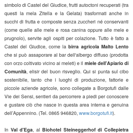
simbolo di Castel del Giudice, frutti autoctoni recuperati (tra
questi la mela Zitella e la Gelata) trasformati anche in
succhi di frutta e composte senza zuccheri né conservanti
(come quelle alle mele e rosa canina oppure alle mele e
prugnolo), servite agli ospiti per colazione. Tutto è fatto a
Castel del Giudice, come la
birra agricola Malto Lento
che si può assaporare al bar dell'albergo diffuso (prodotta
con orzo coltivato vicino ai meleti) e il
miele dell'Apiario di
Comunità
, elisir del buon risveglio. Qui si punta sul cibo
sostenibile, tanto che i luoghi di produzione, fattorie e
piccole aziende agricole, sono collegate a Borgotufi dalle
Vie dei Sensi, sentieri da percorrere a piedi per conoscere
e gustare ciò che nasce in questa area interna e genuina
dell’Appennino. (Tel. 0865 946820,
www.borgotufi.it
).
In
Val d'Ega
, al
Biohotel Steineggerhof di Collepietra