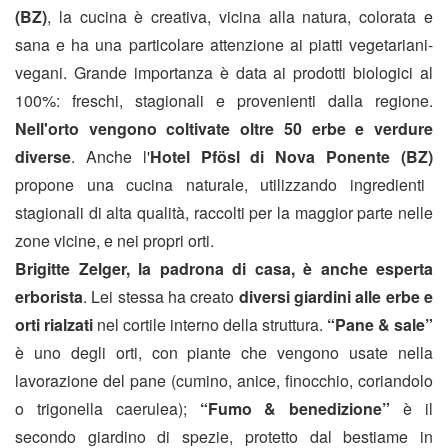
(BZ)
, la cucina è creativa, vicina alla natura, colorata e
sana e ha una particolare attenzione ai piatti vegetariani-
vegani. Grande importanza è data ai prodotti biologici al
100%: freschi, stagionali e provenienti dalla regione.
Nell'orto vengono coltivate oltre 50 erbe e verdure
diverse
. Anche l'
Hotel Pfösl di Nova Ponente (BZ)
propone una cucina naturale, utilizzando ingredienti
stagionali di alta qualità, raccolti per la maggior parte nelle
zone vicine, e nei propri orti.
Brigitte Zelger, la padrona di casa, è anche esperta
erborista
. Lei stessa ha creato
diversi giardini alle erbe e
orti rialzati
nel cortile interno della struttura.
“Pane & sale”
è uno degli orti, con piante che vengono usate nella
lavorazione del pane (cumino, anice, finocchio, coriandolo
o trigonella caerulea);
“Fumo & benedizione”
è il
secondo giardino di spezie, protetto dal bestiame in