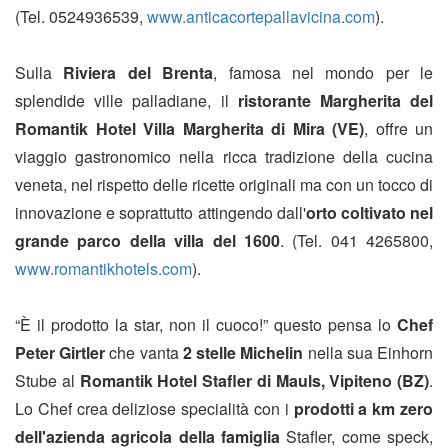
(Tel. 0524936539,
www.anticacortepallavicina.com
).
Sulla
Riviera del Brenta
, famosa nel mondo per le
splendide ville palladiane, il
ristorante Margherita del
Romantik Hotel Villa Margherita di Mira (VE)
, offre un
viaggio gastronomico nella ricca tradizione della cucina
veneta, nel rispetto delle ricette originali ma con un tocco di
innovazione e soprattutto attingendo dall'
orto coltivato nel
grande parco della villa del 1600
. (Tel. 041 4265800,
www.romantikhotels.com
).
“È il prodotto la star, non il cuoco!” questo pensa lo
Chef
Peter Girtler
che vanta
2 stelle Michelin
nella sua Einhorn
Stube al
Romantik Hotel Stafler di Mauls, Vipiteno (BZ)
.
Lo Chef crea deliziose specialità con i
prodotti a km zero
dell'azienda agricola della famiglia
Stafler, come speck,