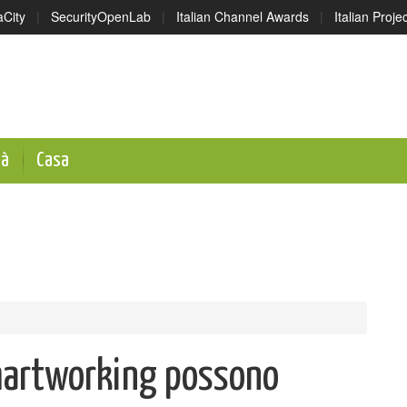
aCity
|
SecurityOpenLab
|
Italian Channel Awards
|
Italian Proj
tà
Casa
martworking possono