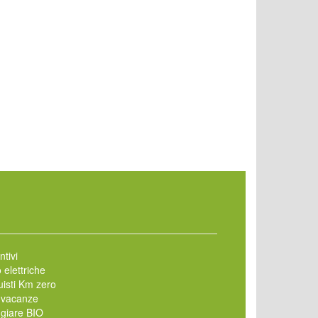
ntivi
 elettriche
isti Km zero
 vacanze
giare BIO