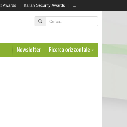
ect Awards
|
Italian Security Awards
|
...
Newsletter
Ricerca orizzontale