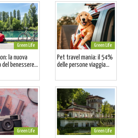
Green Life
Green Life
on: la nuova
Pet travel mania: il 54%
a del benessere...
delle persone viaggia...
Green Life
Green Life