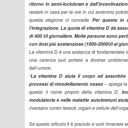
ritorno in semi-lockdown e dall’incentivazio
restare in casa per le ore in cui avremmo potut
questa stagione ci concede.
Per questo in
l'integrazione
.
La quota di vitamina D da assum
di 400 UI giornaliere
.
Molte persone sono però
con dosi più sostanziose (1000-2000UI al gior
La vitamina D è una sostanza di fondamentale im
una carenza può portare a diverse problemati
dell’umore.
“
La vitamina D aiuta il corpo ad assorbire i
processi di rimodellamento osseo
– spiega l
questo il nome proprio della vitamina D,
in
modulatoria e nelle malattie autoimmuni aiuta
riversano contro tessuti, organi e cellule dell’or
Se questo articolo ti è piaciuto e vuoi rimanere 