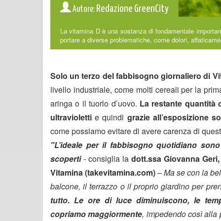
Redazione GreenCity
Autore:
La vitamina D è una sostanza di fondamentale importanz
portare a diverse problematiche, come dolori, affaticame
Solo un terzo del fabbisogno giornaliero di V
livello industriale, come molti cereali per la p
aringa o il tuorlo d’uovo.
La restante quantità d
ultravioletti
e quindi
grazie all’esposizione so
come possiamo evitare di avere carenza di quest
"L’ideale per il fabbisogno quotidiano sono
scoperti
-
consiglia la
dott.ssa Giovanna Geri, 
Vitamina (takevitamina.com)
–
Ma se con la bel
balcone, il terrazzo o il proprio giardino per pren
tutto. Le ore di luce diminuiscono, le te
copriamo maggiormente
, impedendo così alla pe