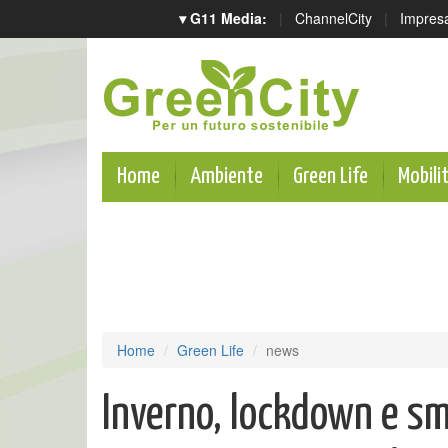
▾ G11 Media:
|
ChannelCity
|
Impres
Home
Ambiente
Green Life
Mobili
Home
Green Life
news
Inverno, lockdown e s