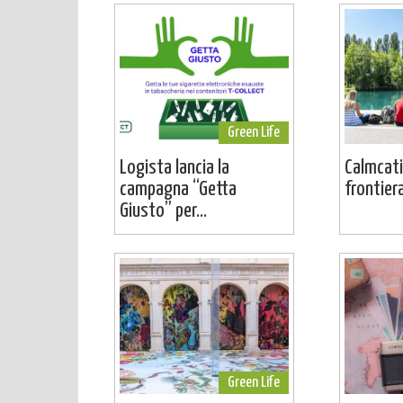
Green Life
Logista lancia la
Calmcati
campagna “Getta
frontier
Giusto” per...
Green Life