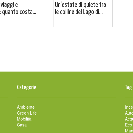
 viaggi e
Un’estate di quiete tra
 quanto costa...
le colline del Lago di...
Categorie
Tag
Ambiente
Ince
Green Life
Auto
Mobilità
Acqu
Casa
Eco
Man