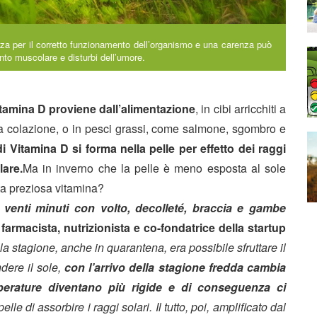
a per il corretto funzionamento dell’organismo e una carenza può
nto muscolare e disturbi dell’umore.
itamina D proviene dall’alimentazione
, in cibi arricchiti a
rima colazione, o in pesci grassi, come salmone, sgombro e
i Vitamina D si forma nella pelle per effetto dei raggi
lare.
Ma in inverno che la pelle è meno esposta al sole
a preziosa vitamina?
 venti minuti con volto, decolleté, braccia e gambe
farmacista, nutrizionista
e co-fondatrice della startup
la stagione, anche in quarantena, era possibile sfruttare il
dere il sole,
con l’arrivo della stagione fredda cambia
mperature diventano più rigide e di conseguenza ci
lle di assorbire i raggi solari. Il tutto, poi, amplificato dal