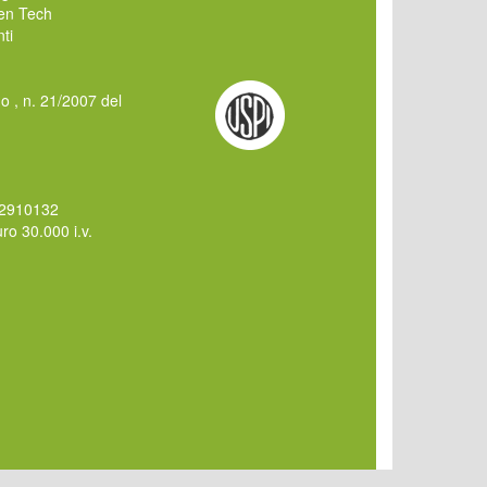
en Tech
ti
mo , n. 21/2007 del
62910132
o 30.000 i.v.