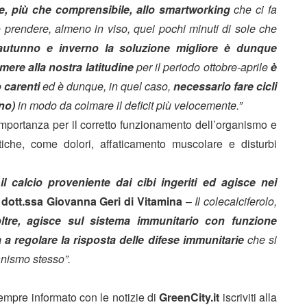
ne, più che comprensibile, allo smartworking
che ci fa
o prendere, almeno in viso, quei pochi minuti di sole che
 autunno e inverno
la soluzione migliore è dunque
ere alla nostra latitudine
per il periodo ottobre-aprile
è
 carenti
ed è dunque, in quel caso,
necessario fare cicli
no)
in modo da colmare il deficit più velocemente.”
portanza per il corretto funzionamento dell’organismo e
che, come dolori, affaticamento muscolare e disturbi
l calcio proveniente dai cibi ingeriti ed agisce nei
a
dott.ssa Giovanna Geri di Vitamina
–
Il colecalciferolo,
oltre, agisce sul sistema immunitario con funzione
 a regolare la risposta
delle difese immunitarie
che si
ganismo stesso”.
sempre informato con le notizie di
GreenCity.it
iscriviti alla