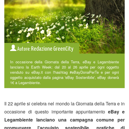
Redazione GreenCity
Autore:
In occasione della Giornata della Terra, eBay e Legambiente
lanciano la Earth Week: dal 20 al 26 aprile per ogni oggetto
venduto su eBay.it con l'hashtag #eBayDonaPerTe e per ogni
oggetto acquistato dalla pagina 'eBay Sostenibile', eBay donerà
1€ a Legambiente.
Il 22 aprile si celebra nel mondo la Giornata della Terra e in
occasione di questo importante appuntamento
eBay e
Legambiente lanciano una campagna comune per
promuovere l'acquisto sostenibile, pratiche di