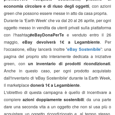
economia circolare e di riuso degli oggetti
, con azioni
green che possono essere messe in atto da casa propria.
Durante la 'Earth Week' che va dal 20 al 26 aprile, per ogni
oggetto messo in vendita da utenti privati sulla piattaforma
con l'hashtag
#eBayDonaPerTe
e venduto entro il 26
maggio,
eBay devolverà 1€ a Legambiente
.
Per
l'occasione, eBay lancerà inoltre
'
eBay Sostenibile
'
: una
pagina del proprio sito interamente dedicata a iniziative
green, con
un inventario di prodotti ricondizionati
.
Anche in questo caso, per ogni prodotto acquistato
dall'inventario di 'eBay Sostenibile' durante la Earth Week,
il marketplace
donerà 1€ a Legambiente
.
L'obiettivo di questa campagna è quello di incentivare a
compiere
azioni doppiamente sostenibili
: da una parte
dare una seconda vita a un oggetto che non si usa più o
acquistare un oggetto ricondizionato e, al tempo stesso,