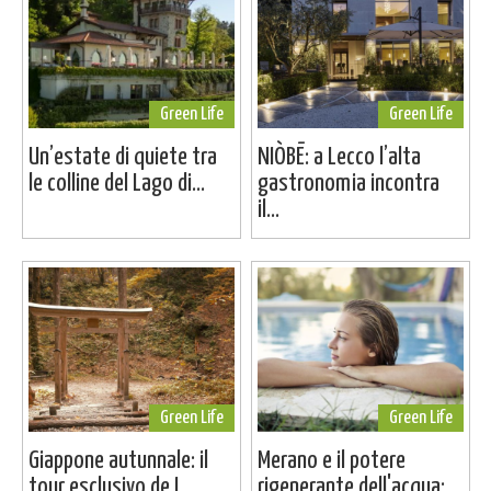
Green Life
Green Life
Un’estate di quiete tra
NIÒBĒ: a Lecco l’alta
le colline del Lago di...
gastronomia incontra
il...
Green Life
Green Life
Giappone autunnale: il
Merano e il potere
tour esclusivo de I...
rigenerante dell'acqua: